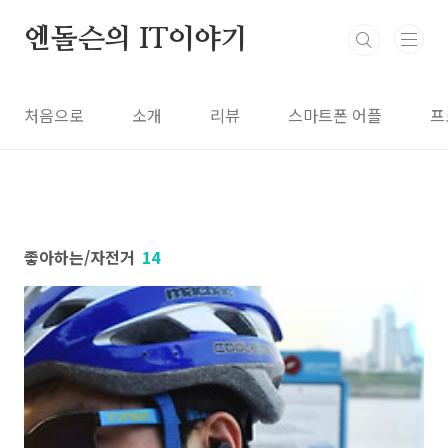
본문 바로가기
엔돌슨의 IT이야기
처음으로
소개
리뷰
스마트폰 어플
프
좋아하는/자전거
14