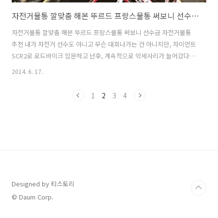
자전거물통 깔맞춤 해본 뚜르드 프랑스물통 써보니 선수급 자전거물통 추천
자전거물통 깔맞춤 해본 뚜르드 프랑스물통 써보니 선수급 자전거물통
추천 내가 자전거 선수도 아니고 무슨 대회나가는 건 아니지만, 자이언트
SCR2로 로드바이크 입문하고 난후, 계속적으로 악세사리가 늘어갔다.
현재 자전거 물통으로 사용 중인 뚜르드 프랑스물통는 화빨로 자이언트
2014. 6. 17.
SCR2 색상 화이트+빨강과 아주 잘어울린다. 역시 멋지게 자전거의 깔맞
춤이 필요합니다. 이왕이면 자전거물통 추천하는 뚜르드 프랑스물통으
1
2
3
4
로 색깔매치 해보는 건 어떨까요? 전 자이언트SCR2 화빨이라서 색상이
아주 잘 어울렸습니다. 색상별로 있으니깐 한번 고려 해보세요. 꼭 자전
거 선수 할건 아니지만, 자전거 전용 물통을 사용하면서 좋았던 점은 기
본적인 물통 빨대, 뚜껑, 큰 용량(650ml)를 가지고 있다는 점입니다. 그
전에는 편의점에서..
Designed by 티스토리
© Daum Corp.