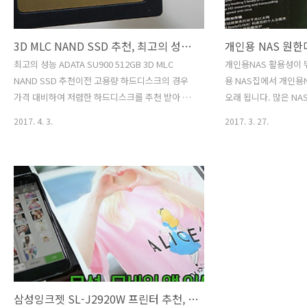
3D MLC NAND SSD 추천, 최고의 성능 ADATA SU900 512GB SSD 사용기, 마이그레이션 쉬운 SSD 추천
최고의 성능 ADATA SU900 512GB 3D MLC
개인용NAS 활용성이 뛰
NAND SSD 추천이전 고용량 하드디스크의 경우
용 NAS집에서 개인용
가격 대비하여 저렴한 하드디스크를 추천 받아 사
오래 됩니다. 많은 N
용하였습니다. 하지만, 성능이 좋은 SSD 가 대세
이번에 소개할 제품은 
2017. 4. 3.
2017. 3. 27.
이고, 고용량 SSD가 더 좋다는 건 자명한 사실입
있는 NETGEAR RN2
니다. 3D MLC 낸드 플래시 가격이 과거보다 하락
이며, 무한 스냅샷이 
해 저렴해져 SSD 마이그레이션을 많이 하고 있습
시간대로 복구가 가능한
니다.지금 바로 살 수 있는 제품은 ADATA SU900
래도 소중한 사진을 소
제품이고 가격은 12만원이며 256GB부터 시작합
냅샷으로 시점 백업도 가
니다. 512GB SSD 의 경우 20만원 정도면 구매할
장치를 써보니 기존의 
수 있고 Acronis True Image 2017 로 쉽게 SSD
돋보였습니다. 더구나 
마이그레이션을 통해서 단 몇분만에 기존 하드디
동영상과 DSLR 사진
스크를 복제할 수 있습니다. 그럼 고용량 SSD 어
간을 보여 주었습니다. 
떤 제품이 좋을까요?(주)와이즈허..
가 가능합니다.그럼 개
기 세팅부터 활..
삼성잉크젯 SL-J2920W 프린터 추천, 무선 프린터 사용하기 / A3 지원 프린터