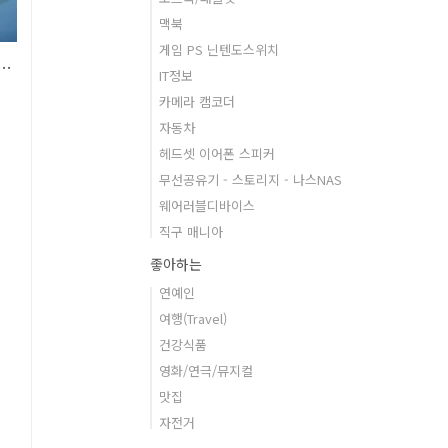
맥북
게임 PS 닌텐도스위치
게스트와이파이 에서 듀얼밴드 되는 넷기어 R8500
IT정보
카메라 캠코더
자동차
헤드셋 이어폰 스피커
무선공유기 - 스토리지 - 나스NAS
웨어러블디바이스
직구 매니아
좋아하는
나
연예인
여행(Travel)
가
건강식품
영화/연극/뮤지컬
맛집
수
자전거