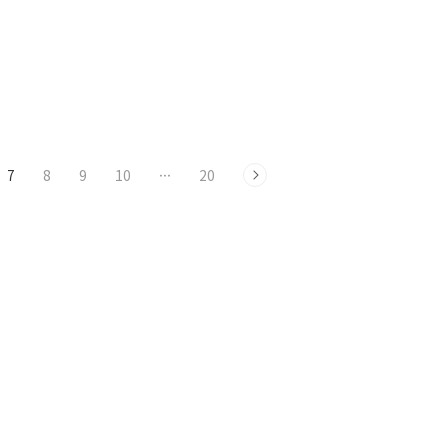
7
8
9
10
···
20