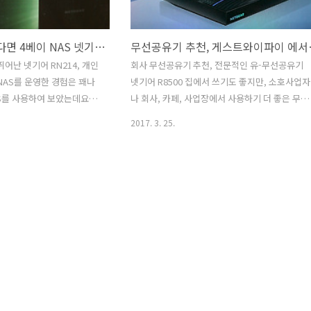
개인용 NAS 원한다면 4베이 NAS 넷기어 RN214 써보니, 전문적인 개인용NAS
무선공유기 추천, 
어난 넷기어 RN214, 개인
회사 무선공유기 추천, 전문적인 유-무선공유기
NAS를 운영한 경험은 꽤나
넷기어 R8500 집에서 쓰기도 좋지만, 소호사업자
AS를 사용하여 보았는데요.
나 회사, 카페, 사업장에서 사용하기 더 좋은 무선
꽤나 전문적으로 사용할 수
공유기 넷기어 나이트호크 X8(NetGear R8500)
2017. 3. 25.
14 제품입니다. 4베이 NAS
을 소개합니다. 넷기어 나이트호크 X8 AC5300 무
가능하여 언제든 지 원하는
선공유기는 최대 속도 5.3Gbps 를 지원하고
 개인용NAS 입니다. 안그
802.11ac 규격을 지원합니다. 빠른 기가인터넷
실한 경험이 있는 지라, 스
무선공유기라는 것입니다. 또 업계최초로 적용된
능한 넷기어 RN214 NAS
액티브 안테나 기술이 적용되어 4개의 내장안테
NAS와 차별화된 안전성이
및 4개의 외장 안테나로 약한 와이파이 신호도 강
4베이라 많은 개인 캠코더
하게 증폭시켜 준다고 합니다. 집에 구석에 설치
을 보관하기에 충분한 하드공
되었다고 하더라도 거실, 화장실, 방문 닫힌 안방
최대 24TB 용량까지 탑재
까지 구석구석 와이파이가 연결 되었습니다.또 하
인용 NAS 입문자를 위한 초
나 좋았던 점은 2.4GHz 주파수 1개, 5GHz 주파
대역은 2..