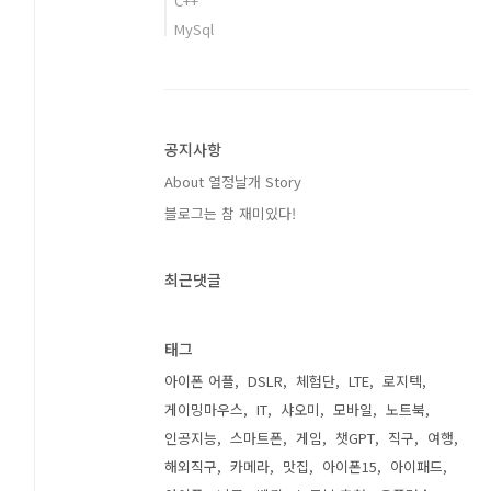
C++
MySql
공지사항
About 열정날개 Story
블로그는 참 재미있다!
최근댓글
태그
아이폰 어플
DSLR
체험단
LTE
로지텍
게이밍마우스
IT
샤오미
모바일
노트북
인공지능
스마트폰
게임
챗GPT
직구
여행
해외직구
카메라
맛집
아이폰15
아이패드