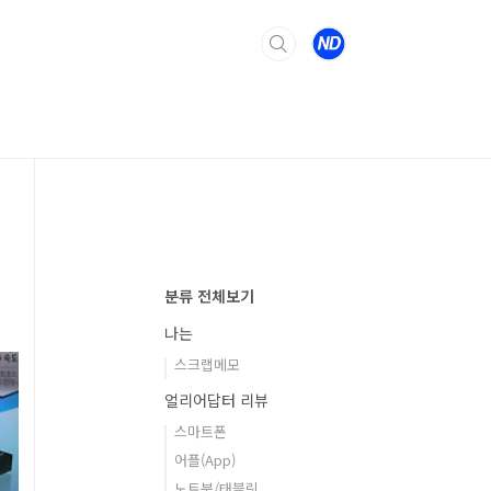
분류 전체보기
나는
스크랩메모
얼리어답터 리뷰
스마트폰
어플(App)
노트북/태블릿