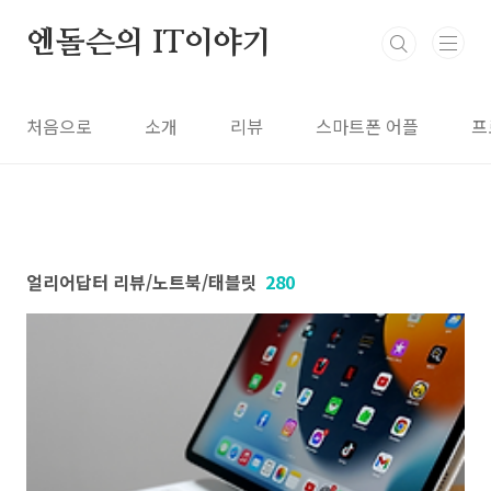
본문 바로가기
엔돌슨의 IT이야기
처음으로
소개
리뷰
스마트폰 어플
프
얼리어답터 리뷰/노트북/태블릿
280