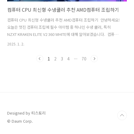
컴퓨터 CPU 최신형 수냉쿨러 추천 AMD컴퓨터 조립하기
컴퓨터 CPU 최신형 수냉쿨러 추천 AMD컴퓨터 조립하기 안녕하세요!
오늘은 멋진 컴퓨터 조립에 필수 아이템 중 하나인 수냉 쿨러, 특히
NZXT KRAKEN ELITE V2 360 WHITE에 대해 알아보겠습니다. 컴퓨터
의 성능을 극대화하고 안정성을 보장해주는 이 쿨러는 AMD 라이젠 7
2025. 1. 2.
7800X3D와 같은 고성능 CPU에 최적화된 제품입니다. 그럼 시작해볼까
요? 1. NZXT KRAKEN ELITE V2 360 WHITE 소개 NZXT KRAKEN
1
2
3
4
···
70
ELITE V2는 최신형 수냉 쿨러로, 화이트 색상과 세련된 디자인이 특징입
니다. 이 쿨러는 독특한 RGB 조명과 함께 강력한 쿨링 성능을 제공합니
다. 특히, 360mm 라디에이터는 뛰어난 열 방출을 가능하게 하여 고사양
게이밍 및 작업환경에 잘 어..
Designed by 티스토리
© Daum Corp.