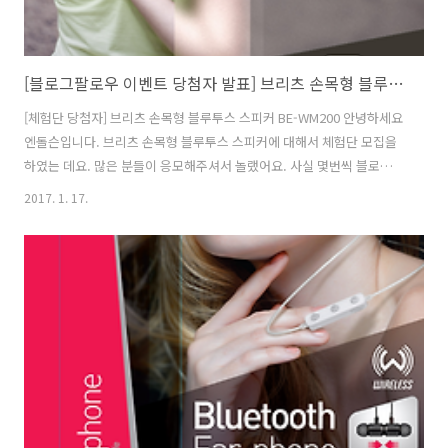
[블로그팔로우 이벤트 당첨자 발표] 브리츠 손목형 블루투스 스피커 BE-WM200
[체험단 당첨자] 브리츠 손목형 블루투스 스피커 BE-WM200 안녕하세요
엔돌슨입니다. 브리츠 손목형 블루투스 스피커에 대해서 체험단 모집을
하였는 데요. 많은 분들이 응모해주셔서 놀랬어요. 사실 몇번씩 블로그를
보고 또 보고 했지만, 수량이 정해져 있어서 당첨자를 정하는 저도 힘들
2017. 1. 17.
었습니다.팔로우 소통 이벤트니 다들 좋은 블로거 운영과 체험을 해보셨
으면 해요. 우선 응모하신 모든 분들 감사합니다. 이번 응모율이 꽤나 높
았습니다. ^^ 손목에 찬 건 뭐시랑께 ?브리츠 BW-WM200 을 소개합니
다. 브리츠 BW-WM200 제품기능은?1. 블루투스와 TF카드를 지원하는
모델2. 편리한 음성통화 지원3. 선명하고 풍부한 스테레오 사운드 음질을
제공 합니다. 당첨자 (이름 2자리/전화번호 끝4자리) 레드&그레..