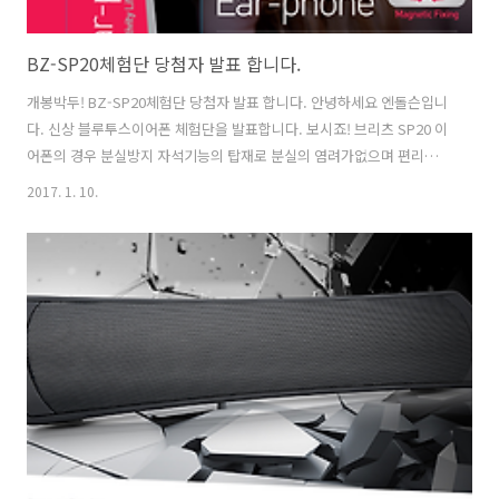
BZ-SP20체험단 당첨자 발표 합니다.
개봉박두! BZ-SP20체험단 당첨자 발표 합니다. 안녕하세요 엔돌슨입니
다. 신상 블루투스이어폰 체험단을 발표합니다. 보시죠! 브리츠 SP20 이
어폰의 경우 분실방지 자석기능의 탑재로 분실의 염려가없으며 편리하
게 목에 걸 수 있습니다. 스테레오 블루투스 이어폰으로 깨끗한 음질을
2017. 1. 10.
제공합니다. 브리츠 BZ-SP20 스펙1.블루투스 4.1지원2.편리한 음성통
화 제공3.멀티페어링 지원4.7시간 재생 기능5.분실방지 자석기능6.선명
한 사운드 음질 제공7.전용 파우치제공 신제품을 미리 체험할 당첨자는
뉴규? 이름 / 전화번호 끝4자리유청*(9400)박정*(9410)박승*(3502)이
승*(0603)추경*(0239)이나*(1767)고안*(4981)권세*(0627)이기*
(2334)김서*(0885)이상*(9211)김채*(..