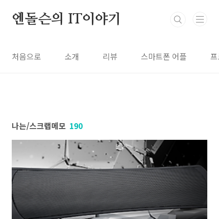
본문 바로가기
엔돌슨의 IT이야기
처음으로
소개
리뷰
스마트폰 어플
프
나는/스크랩메모
190