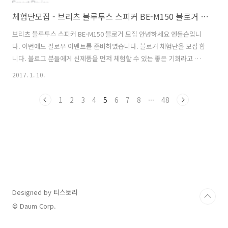
체험단모집 - 브리츠 블루투스 스피커 BE-M150 블로거 모집
브리츠 블루투스 스피커 BE-M150 블로거 모집 안녕하세요 엔돌슨입니
다. 이번에도 팔로우 이벤트를 준비하였습니다. 블로거 체험단을 모집 합
니다. 블로그 분들에게 신제품을 먼저 체험할 수 있는 좋은 기회라고 생
각됩니다. 그리고 제 이웃블로그 분들에게도 좋은 이벤트라고 생각됩니
2017. 1. 10.
다. 블루투스 이어폰/헤드셋에 관심이 많으신 모든 분들을 환영합니다.
그럼 시작해 볼까요? 브리츠 블루투스 스피커 BE-M150 의 특별함은?1.
1
2
3
4
5
6
7
8
···
48
블루투스와 TF, Aux 다양한 인터페이스 지원2. 편리한 음성통화 제공의
편리성3. 선명하고 풍부한 스테레오 사운드 음질 요즘 아웃도어 되는 스
피커는 기본이죠? 브리츠 블루투스 스피커 BE-M150는 아웃도어 뿐 아
니라 포터블로 가볍게 들고 다닐 수 있는 제품입니다. 스마트폰, 태블릿,
..
Designed by 티스토리
© Daum Corp.