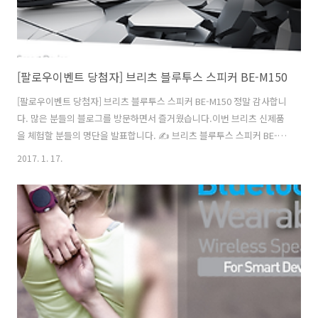
[팔로우이벤트 당첨자] 브리츠 블루투스 스피커 BE-M150
[팔로우이벤트 당첨자] 브리츠 블루투스 스피커 BE-M150 정말 감사합니
다. 많은 분들의 블로그를 방문하면서 즐거웠습니다.이번 브리츠 신제품
을 체험할 분들의 명단을 발표합니다. ✍ 브리츠 블루투스 스피커 BE-
M150 의 특별함은?1. 블루투스와 TF, Aux 다양한 인터페이스 지원2. 편
2017. 1. 17.
리한 음성통화 제공의 편리성3. 선명하고 풍부한 스테레오 사운드 음질
당첨자블랙(10명)강문*(8937)강진*(9732)권태*(8306)권태*(0522)김
진*(2342)박재*(4153)박영*(7092)조혜*(5260)정지*(3126)이미*
(7333)윤준*(3009)심지*(0127)박주*(2577)이기*(-234)이명*(2693) 그
레이(10명)강희*(8937)고안*(4981)김다*(0629)김동*(8192)김서*(08..