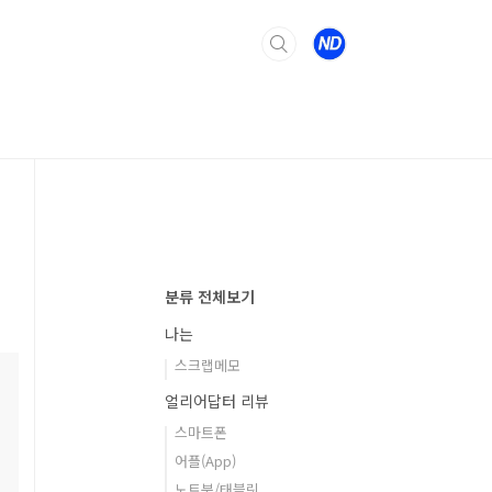
분류 전체보기
나는
스크랩메모
얼리어답터 리뷰
스마트폰
어플(App)
노트북/태블릿