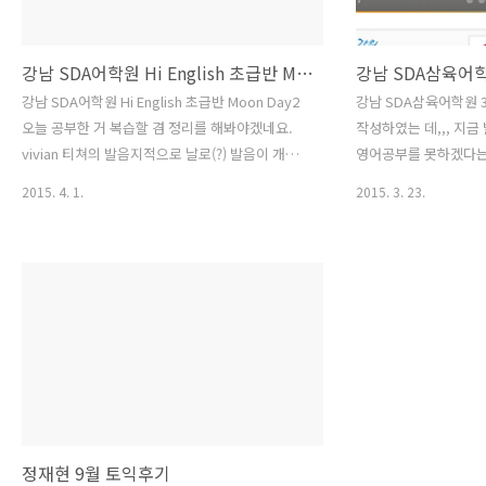
강남 SDA어학원 Hi English 초급반 Moon Day2
강남 SDA삼육어
강남 SDA어학원 Hi English 초급반 Moon Day2
강남 SDA삼육어학원 
오늘 공부한 거 복습할 겸 정리를 해봐야겠네요.
작성하였는 데,,, 지
vivian 티쳐의 발음지적으로 날로(?) 발음이 개선
영어공부를 못하겠다는
되고 있어요. 공부 주제 : 현재진행형 I'm Looking
니다. 이제 시작인데 
2015. 4. 1.
2015. 3. 23.
for a bag. (단수라 a) I'm Looking for Jeans(복
요. SDA어학원 수강
수) I'm trying on(언 - 턱 떨구고) shoes(복수)
http://www.sda.
I'm buying an(언 - 모음일때 'a' 가 아니야) iPad.
하고 신청해야 한다. 
I'm Buying a watch. I'm asking for the(소유대
원이다. SDA 삼육어
명사) price. Are you listening to me? (내말 듣
합해 보았습니다. 처음
고 있냐?) Yes I'm. What Do you See? (보다 - 진
구요.매일반과 월수, 
행형이 안됨. 눈뜨면 보이니깐) What are yo..
다. Q. 강남학원이 
죠?A. 네~ 7호선과 
서 3~5분거리 입니다.
번 출구에서 100미터
원 사잇 골목으로 우회전
정재현 9월 토익후기