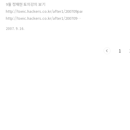
9월 정재현 토의강의 보기
http://toeic.hackers.co.kr/after1/200709part5.htm
http://toeic.hackers.co.kr/after1/200709part5_1.htm
http://toeic.hackers.co.kr/after1/200709part6.htm
2007. 9. 16.
1