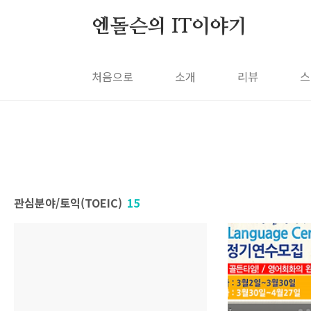
본문 바로가기
엔돌슨의 IT이야기
처음으로
소개
리뷰
스
관심분야/토익(TOEIC)
15