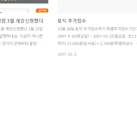
학원 3월 개강신청했다
토익 추가접수
3월 개강신청했다 2월 23일
10월 28일 토익 추가접수하기 특별추가접수기간:
금 발행하네요. 지금이 아니면
2007-9-25(화요일) ~ 2007-10-22(월요일 : 밤12
 생각이 언제부터 들었습
까지) 37,000원(응시료) + 3,700원(특별취급수수
수강신청도 생각보다 어렵네
료) = 40,700원
2007. 10. 3.
신청하기
co.kr 어느 학원 지역인지 확인
서울 강남학원은 강남구청학
학원 수강신청하기 질문을 종
 수강할때 모르는 게 많더라
목금 2틀반으로 되어 있습니
강남구청역에 있는 학원이 맞
분당선, 강남구청역 3번출구에
 오시는 길은 강남구청역 3
 직진 - 카페베네와 영동한의
해서 70미터 ..