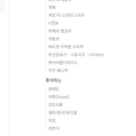
맥북
게임 PS 닌텐도스위치
IT정보
카메라 캠코더
자동차
헤드셋 이어폰 스피커
무선공유기 - 스토리지 - 나스NAS
웨어러블디바이스
직구 매니아
좋아하는
연예인
여행(Travel)
건강식품
영화/연극/뮤지컬
맛집
자전거