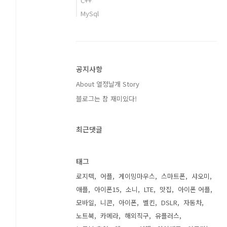
C++
MySql
공지사항
About 열정날개 Story
블로그는 참 재미있다!
최근댓글
태그
로지텍
어플
게이밍마우스
스마트폰
샤오미
애플
아이폰15
소니
LTE
맛집
아이폰 어플
모바일
니콘
아이폰
벨킨
DSLR
자동차
노트북
카메라
해외직구
유플러스