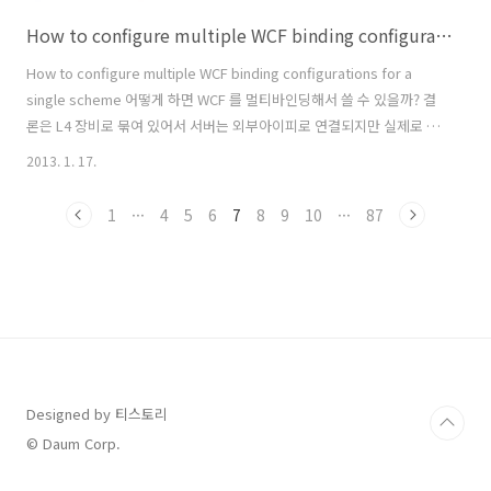
How to configure multiple WCF binding configurations for a single scheme
How to configure multiple WCF binding configurations for a
single scheme 어떻게 하면 WCF 를 멀티바인딩해서 쓸 수 있을까? 결
론은 L4 장비로 묶여 있어서 서버는 외부아이피로 연결되지만 실제로 내
부망에서는 내부 ip로 세팅된 웹서비스로 구동되는 경우다. 글쓴이는 L4
2013. 1. 17.
장비와 네트워크에 대해서 잘 모른다. 구성상 WCF 서비스를 연결할 경
우, 외부망에서는 외부IP로 서비스가 되어야 하고 내부망에서는 내부IP
1
···
4
5
6
7
8
9
10
···
87
로 서비스가 되어야 한다. 하지만 보안장치에 의해서 WCF 하는 서버 안
에서 외부IP로 서비스가 호출되지 않는다. 서버는 내부IP가 세팅되어 있
기 때문에 내부IP로 WCF 호출이 되어야 한다. 결론, 내부망에서 호출하
면 IP가 192.~~~ 이..
Designed by 티스토리
© Daum Corp.