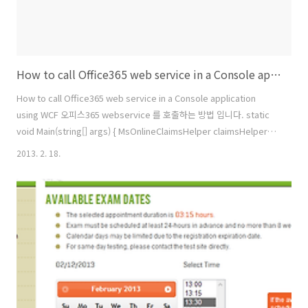
How to call Office365 web service in a Console application using WCF
How to call Office365 web service in a Console application
using WCF 오피스365 webservice 를 호출하는 방법 입니다. static
void Main(string[] args) { MsOnlineClaimsHelper claimsHelper =
new MsOnlineClaimsHelper(
2013. 2. 18.
"admin@ybbest.onmicrosoft.com",
"YourPassword","https://ybbest.sharepoint.com/");
HttpRequestMessageProperty p = new
HttpRequestMessageProperty(); var cookie =
claimsHelper.CookieContainer; string coo..