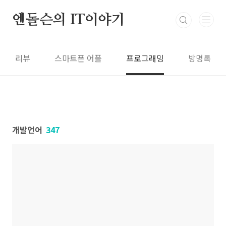
본문 바로가기
엔돌슨의 IT이야기
리뷰
스마트폰 어플
프로그래밍
방명록
개발언어
347