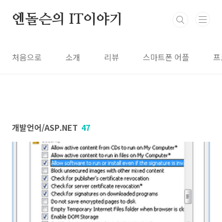
본문 바로가기
엔돌슨의 IT이야기
처음으로
소개
리뷰
스마트폰 어플
프
개발언어/ASP.NET
47