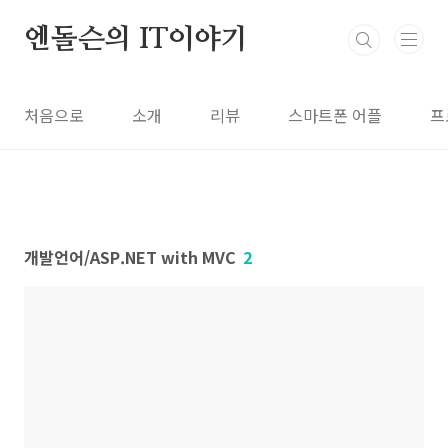
본문 바로가기
엔돌슨의 IT이야기
처음으로
소개
리뷰
스마트폰 어플
프
개발언어/ASP.NET with MVC
2