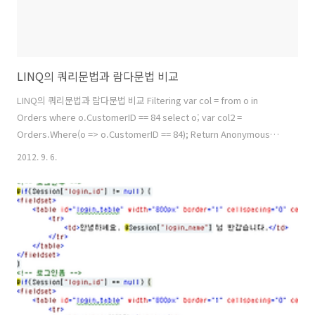
LINQ의 쿼리문법과 람다문법 비교
LINQ의 쿼리문법과 람다문법 비교 Filtering var col = from o in
Orders where o.CustomerID == 84 select o; var col2 =
Orders.Where(o => o.CustomerID == 84); Return Anonymous
Type var col = from o in orders select new { OrderID =
2012. 9. 6.
o.OrderID, Cost = o.Cost }; var col2 = orders.Select(o => new {
OrderID = o.OrderID, Cost = o.Cost } ); Ordering var col = from
o in orders orderby o.Cost ascending select o; var col2 ..