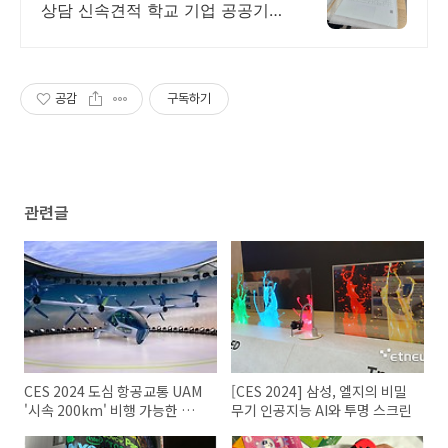
상담 신속견적 학교 기업 공공기관
대량납품
공감
구독하기
관련글
CES 2024 도심 항공교통 UAM
[CES 2024] 삼성, 엘지의 비밀
'시속 200km' 비행 가능한 현대
무기 인공지능 AI와 투명 스크린
차 슈퍼널, S-A2 공개