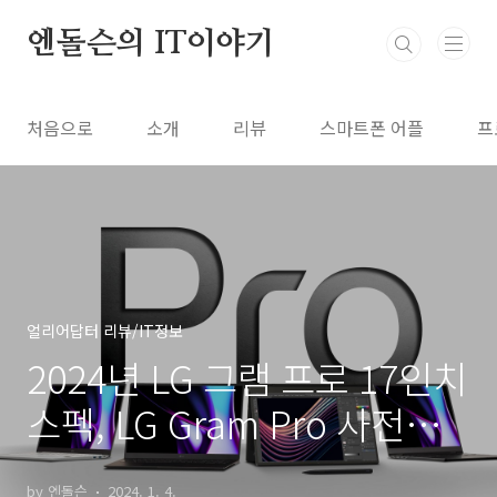
본문 바로가기
엔돌슨의 IT이야기
처음으로
소개
리뷰
스마트폰 어플
프
얼리어답터 리뷰/IT정보
2024년 LG 그램 프로 17인치
스펙, LG Gram Pro 사전예
약 가격
by 엔돌슨
2024. 1. 4.