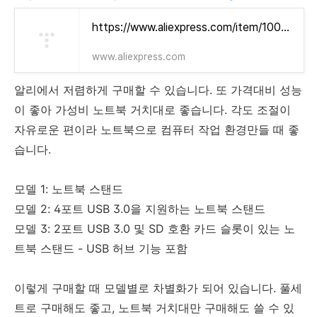
https://www.aliexpress.com/item/1005002477283550.html?aff_fcid=1155cfe3bda444d694ea6e870d0791d3-1689300617211-06391-_DdAROgH&tt=CPS_NORMAL&aff_fsk=_DdAROgH&aff_platform=portals-tool&sk=_DdAROgH&aff_trace_key=1155cfe3bda444d694ea6e870d0791d3-1689300617211-06391-_DdAROgH&terminal_id=6e19f0b0dad64d648db9709ce168193f&afSmartRedirect=y
www.aliexpress.com
알리에서 저렴하게 구매할 수 있습니다. 또 가격대비 성능
이 좋아 가성비 노트북 거치대로 좋습니다. 각도 조절이
자유로운 편이라 노트북으로 컴퓨터 작업 환경만들 때 좋
습니다.
모델 1: 노트북 스탠드
모델 2: 4포트 USB 3.0을 지원하는 노트북 스탠드
모델 3: 2포트 USB 3.0 및 SD 호환 카드 슬롯이 있는 노
트북 스탠드 - USB 허브 기능 포함
이렇게 구매할 때 모델별로 차별화가 되어 있습니다. 풀세
트로 구매해도 좋고, 노트북 거치대만 구매해도 쓸 수 있