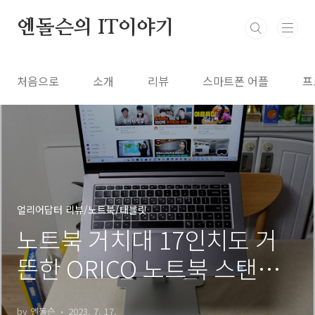
본문 바로가기
엔돌슨의 IT이야기
처음으로
소개
리뷰
스마트폰 어플
프
얼리어답터 리뷰/노트북/태블릿
노트북 거치대 17인치도 거
뜬한 ORICO 노트북 스탠드
추천
by 엔돌슨
2023. 7. 17.