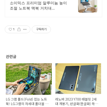
오후 3시까지 주문 시
소이믹스 프리미엄 알루미늄 높이
조절 노트북 맥북 거치대
SOME2V 기업홍보, 대량구매, 판
촉 모든 제품은 로고 및 심볼 인쇄
가 가능합니다.
1
구독하기
관련글
LG 그램 폴드(Fold) 접는 노트
레노버 2023 Y700 태블릿 2세
북! LG그램의 차세대 폴더블 노
대 개봉기, 반글화(한글화) 하는