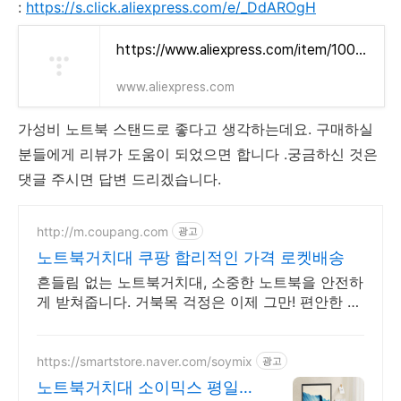
:
https://s.click.aliexpress.com/e/_DdAROgH
https://www.aliexpress.com/item/1005002477283550.html?aff_fcid=0e377d67a28e41b9baf23346dd6106c2-1689577588735-03188-_DdAROgH&tt=CPS_NORMAL&aff_fsk=_DdAROgH&aff_platform=portals-tool&sk=_DdAROgH&aff_trace_key=0e377d67a28e41b9baf23346dd6106c2-1689577588735-03188-_DdAROgH&terminal_id=a42a7c156e334cc398e6569b5cc747b6&afSmartRedirect=y
www.aliexpress.com
가성비 노트북 스탠드로 좋다고 생각하는데요. 구매하실
분들에게 리뷰가 도움이 되었으면 합니다 .궁금하신 것은
댓글 주시면 답변 드리겠습니다.
http://m.coupang.com
광고
노트북거치대 쿠팡 합리적인 가격 로켓배송
흔들림 없는 노트북거치대, 소중한 노트북을 안전하
게 받쳐줍니다. 거북목 걱정은 이제 그만! 편안한 시
선으로 작업 효율을 쿠팡에서 높여보세요.
https://smartstore.naver.com/soymix
광고
노트북거치대 소이믹스 평일