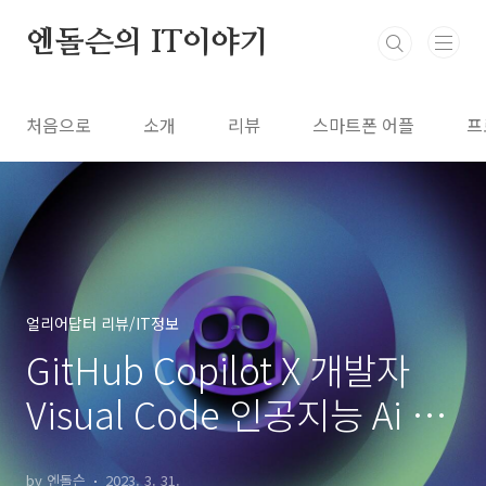
본문 바로가기
엔돌슨의 IT이야기
처음으로
소개
리뷰
스마트폰 어플
프
얼리어답터 리뷰/IT정보
GitHub Copilot X 개발자
Visual Code 인공지능 Ai 자
동생성 코파일럿 사용 후기
by 엔돌슨
2023. 3. 31.