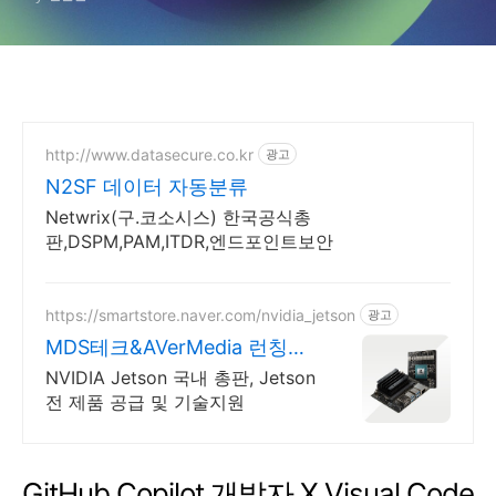
http://www.datasecure.co.kr
광고
N2SF 데이터 자동분류
Netwrix(구.코소시스) 한국공식총
판,DSPM,PAM,ITDR,엔드포인트보안
https://smartstore.naver.com/nvidia_jetson
광고
MDS테크&AVerMedia 런칭기
념할인이벤트
NVIDIA Jetson 국내 총판, Jetson
전 제품 공급 및 기술지원
GitHub Copilot 개발자 X Visual Code