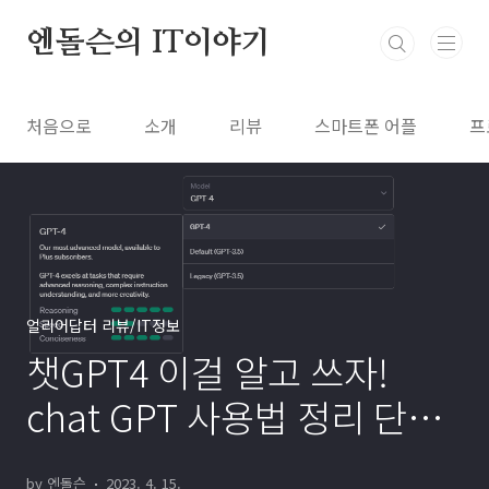
본문 바로가기
엔돌슨의 IT이야기
처음으로
소개
리뷰
스마트폰 어플
프
얼리어답터 리뷰/IT정보
챗GPT4 이걸 알고 쓰자!
chat GPT 사용법 정리 단점
하지 말아야할것들!
by 엔돌슨
2023. 4. 15.