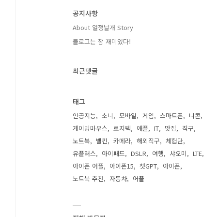
공지사항
About 열정날개 Story
블로그는 참 재미있다!
최근댓글
태그
인공지능
소니
모바일
게임
스마트폰
니콘
게이밍마우스
로지텍
애플
IT
맛집
직구
노트북
벨킨
카메라
해외직구
체험단
유플러스
아이패드
DSLR
여행
샤오미
LTE
아이폰 어플
아이폰15
챗GPT
아이폰
노트북 추천
자동차
어플