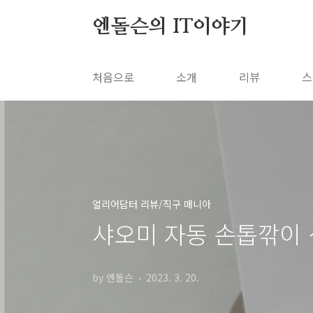
본문 바로가기
엔돌슨의 IT이야기
처음으로
소개
리뷰
스
얼리어답터 리뷰/직구 매니아
샤오미 자동 손톱깎이 
by 엔돌슨
2023. 3. 20.