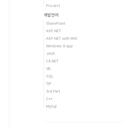
ProJect
개발언어
SharePoint
ASP.NET
ASP.NET with MVC
Windows 8 app
JAVA
C#.NET
VB
SQL
TIP
3rd Part
C++
MySql