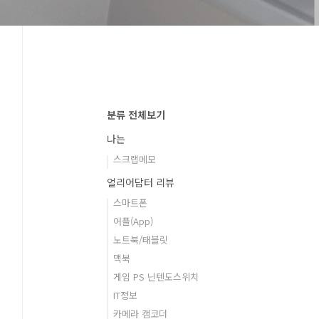
분류 전체보기
나는
스크랩메모
얼리어답터 리뷰
스마트폰
어플(App)
노트북/태블릿
맥북
게임 PS 닌텐도스위치
IT정보
카메라 캠코더