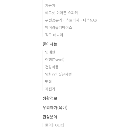
자동차
헤드셋 이어폰 스피커
무선공유기 - 스토리지 - 나스NAS
웨어러블디바이스
직구 매니아
좋아하는
연예인
여행(Travel)
건강식품
영화/연극/뮤지컬
맛집
자전거
생활정보
우리아가(육아)
관심분야
토익(TOEIC)