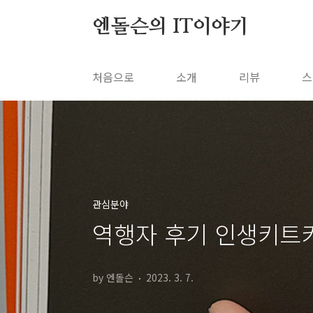
본문 바로가기
엔돌슨의 IT이야기
처음으로
소개
리뷰
스
관심분야
역행자 후기 인생키트키
by 엔돌슨
2023. 3. 7.