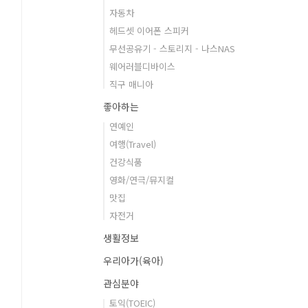
자동차
헤드셋 이어폰 스피커
무선공유기 - 스토리지 - 나스NAS
웨어러블디바이스
직구 매니아
좋아하는
연예인
여행(Travel)
건강식품
영화/연극/뮤지컬
맛집
자전거
생활정보
우리아가(육아)
관심분야
토익(TOEIC)