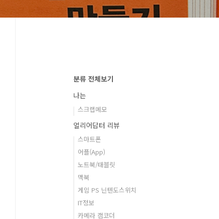
분류 전체보기
나는
스크랩메모
얼리어답터 리뷰
스마트폰
어플(App)
노트북/태블릿
맥북
게임 PS 닌텐도스위치
IT정보
카메라 캠코더