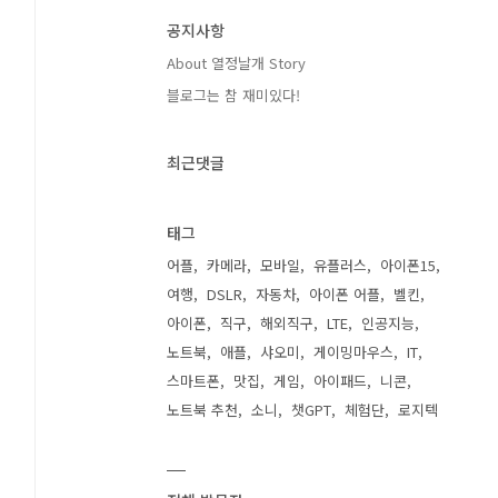
공지사항
About 열정날개 Story
블로그는 참 재미있다!
최근댓글
태그
어플
카메라
모바일
유플러스
아이폰15
여행
DSLR
자동차
아이폰 어플
벨킨
아이폰
직구
해외직구
LTE
인공지능
노트북
애플
샤오미
게이밍마우스
IT
스마트폰
맛집
게임
아이패드
니콘
노트북 추천
소니
챗GPT
체험단
로지텍