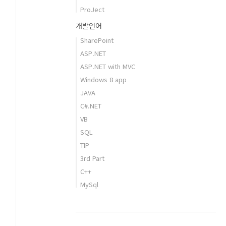
ProJect
개발언어
SharePoint
ASP.NET
ASP.NET with MVC
Windows 8 app
JAVA
C#.NET
VB
SQL
TIP
3rd Part
C++
MySql