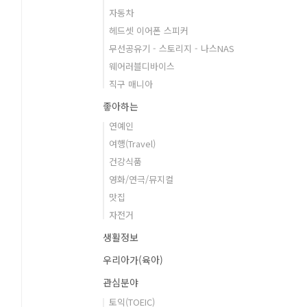
자동차
헤드셋 이어폰 스피커
무선공유기 - 스토리지 - 나스NAS
웨어러블디바이스
직구 매니아
좋아하는
연예인
여행(Travel)
건강식품
영화/연극/뮤지컬
맛집
자전거
생활정보
우리아가(육아)
관심분야
토익(TOEIC)