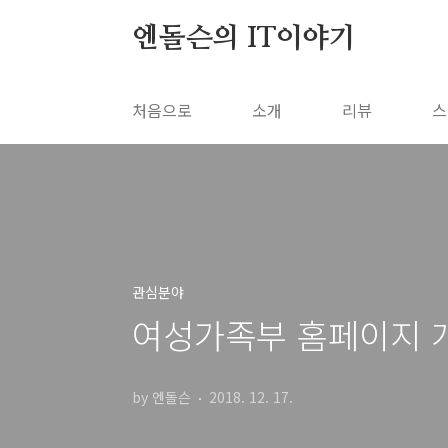
본문 바로가기
엔돌슨의 IT이야기
처음으로
소개
리뷰
스
관심분야
여성가족부 홈페이지 개
by 엔돌슨
2018. 12. 17.