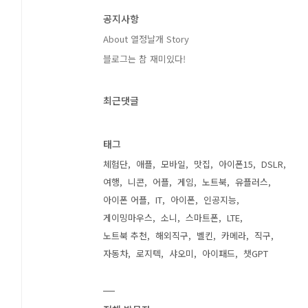
공지사항
About 열정날개 Story
블로그는 참 재미있다!
최근댓글
태그
체험단
애플
모바일
맛집
아이폰15
DSLR
여행
니콘
어플
게임
노트북
유플러스
아이폰 어플
IT
아이폰
인공지능
게이밍마우스
소니
스마트폰
LTE
노트북 추천
해외직구
벨킨
카메라
직구
자동차
로지텍
샤오미
아이패드
챗GPT