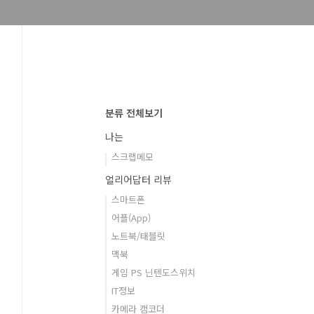
분류 전체보기
나는
스크랩메모
얼리어답터 리뷰
스마트폰
어플(App)
노트북/태블릿
맥북
게임 PS 닌텐도스위치
IT정보
카메라 캠코더