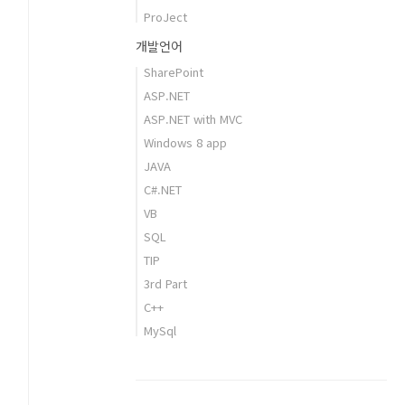
ProJect
개발언어
SharePoint
ASP.NET
ASP.NET with MVC
Windows 8 app
JAVA
C#.NET
VB
SQL
TIP
3rd Part
C++
MySql