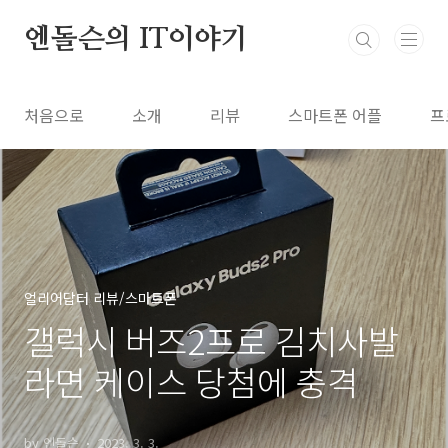
본문 바로가기
엔돌슨의 IT이야기
처음으로
소개
리뷰
스마트폰 어플
프
얼리어답터 리뷰/스마트폰
갤럭시 버즈2프로 김치사발
라면 케이스 당첨에 충격
by 엔돌슨
2023. 3. 3.