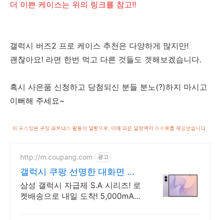
더 이쁜 케이스는 위의 링크를 참고!!
갤럭시 버즈2 프로 케이스 추천은 다양하게 많지만!
괜찮아요! 라면 한번 먹고 다른 것들도 겟해보겠습니다.
혹시 사은품 신청하고 당첨되신 분들 분노(?)하지 마시고
이뻐해 주세요~
http://m.coupang.com
광고
갤럭시 쿠팡 선명한 대화면 감
동
삼성 갤럭시 자급제 S.A 시리즈! 로
켓배송으로 내일 도착! 5,000mAh
대용량 배터리! 방수방진 설계로
더 튼튼하게.