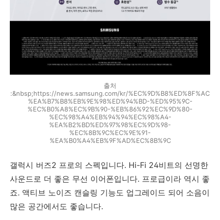
출처
:&nbsp;https://news.samsung.com/kr/%EC%9D%B8%ED%8F%AC
%EA%B7%B8%EB%9E%98%ED%94%BD-%ED%95%9C-
%EC%B0%A8%EC%9B%90-%EB%86%92%EC%9D%80-
%EC%98%A4%EB%94%94%EC%98%A4-
%EA%B2%BD%ED%97%98%EC%9D%98-
%EC%8B%9C%EC%9E%91-
%EA%B0%A4%EB%9F%AD%EC%8B%9C
갤럭시 버즈2 프로의 스펙입니다. Hi-Fi 24비트의 선명한
사운드로 더 좋은 무선 이어폰입니다. 프로급이라 역시 좋
죠. 액티브 노이즈 캔슬링 기능도 업그레이드 되어 소음이
많은 공간에서도 좋습니다.