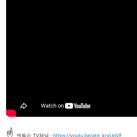
☝
엔돌슨 TV채널 :
https://youtu.be/atd_krxUpVE