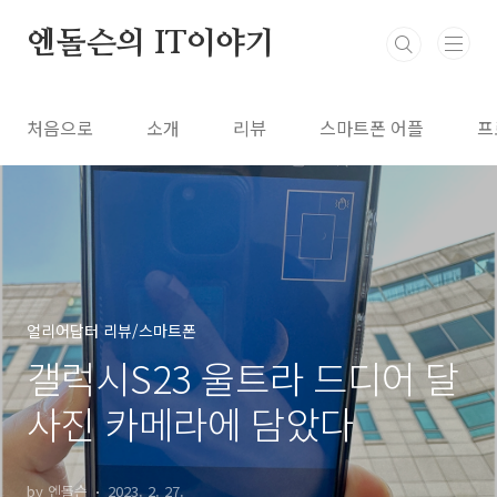
본문 바로가기
엔돌슨의 IT이야기
처음으로
소개
리뷰
스마트폰 어플
프
얼리어답터 리뷰/스마트폰
갤럭시S23 울트라 드디어 달
사진 카메라에 담았다
by 엔돌슨
2023. 2. 27.