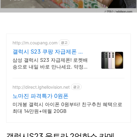
http://m.coupang.com
광고
갤럭시 S23 쿠팡 자급제폰 찾
고 있다면
삼성 갤럭시 S23 자급제폰! 로켓배
송으로 내일 바로 만나세요. 약정
없는 자유! 삼성 갤럭시 S23 자급
제로 스마트한 일상을 시작하세요.
http://direct.lghellovision.net
광고
노마진 파격특가 0원폰
미개봉 갤럭시 아이폰 0원부터! 친구추천 혜택으로
최대 14만원+매월 20GB
갤럭시S23 울트라 2억화소 카메