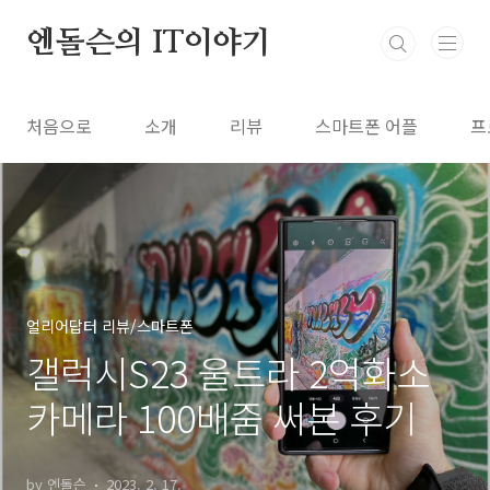
본문 바로가기
엔돌슨의 IT이야기
처음으로
소개
리뷰
스마트폰 어플
프
얼리어답터 리뷰/스마트폰
갤럭시S23 울트라 2억화소
카메라 100배줌 써본 후기
by 엔돌슨
2023. 2. 17.