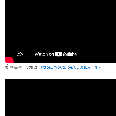
☝
엔돌슨 TV채널 :
https://youtu.be/0U0NE4lHfkk