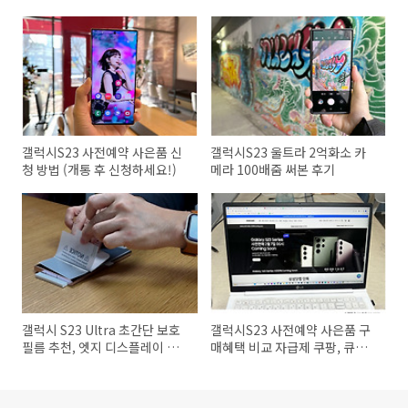
갤럭시S23 사전예약 사은품 신
갤럭시S23 울트라 2억화소 카
청 방법 (개통 후 신청하세요!)
메라 100배줌 써본 후기
갤럭시 S23 Ultra 초간단 보호
갤럭시S23 사전예약 사은품 구
필름 추천, 엣지 디스플레이 완
매혜택 비교 자급제 쿠팡, 큐텐,
벽호환 강화유리
11번가 카드할인