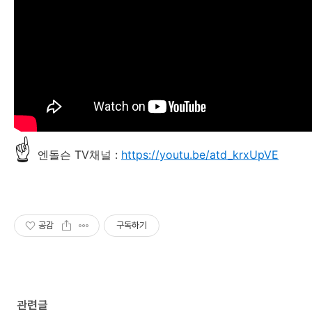
☝
엔돌슨 TV채널 :
https://youtu.be/atd_krxUpVE
공감
구독하기
관련글