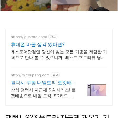
https://lgustore.com/
광고
휴대폰 바꿀 생각 있다면?
유스토어닷컴엔 당신이 찾는 모든 기종을 저렴한 가
격으로 만나 볼 수 있으니까! 베스트 포토리뷰 당첨
시 크리스마스 케이크 증정!
http://m.coupang.com
광고
갤럭시 쿠팡 내일도착 로켓배
송
삼성 갤럭시 자급제 S.A 시리즈! 로
켓배송으로 내일 도착! SD카드 확
장으로 용량 걱정 끝! 선명한 대화
면으로 몰입감 UP!
갤럭시S23 울트라 자급제 개봉기 기