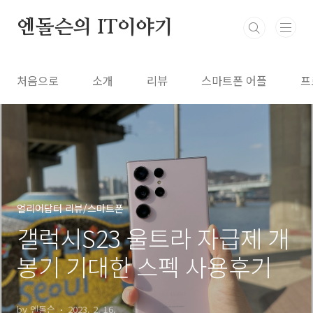
본문 바로가기
엔돌슨의 IT이야기
처음으로
소개
리뷰
스마트폰 어플
프
얼리어답터 리뷰/스마트폰
갤럭시S23 울트라 자급제 개
봉기 기대한 스펙 사용후기
by 엔돌슨
2023. 2. 16.