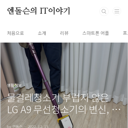
본문 바로가기
엔돌슨의 IT이야기
처음으로
소개
리뷰
스마트폰 어플
프
생활정보
물걸레청소기 부럽지 않은
LG A9 무선청소기의 변신, 안
심스팀 물걸레 흡입구
by 엔돌슨
2022. 12. 15.