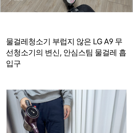
물걸레청소기 부럽지 않은 LG A9 무
선청소기의 변신, 안심스팀 물걸레 흡
입구