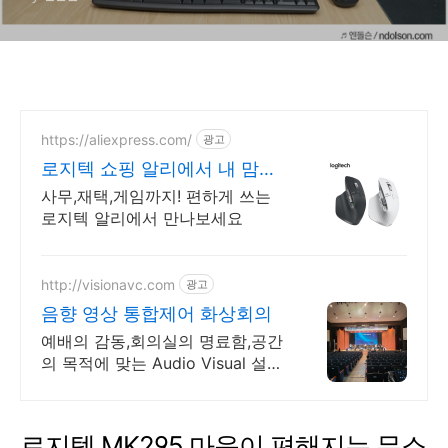
https://aliexpress.com/
광고
로지텍 쇼핑 알리에서 내 맘에
쏙드는 오늘의 특가
사무,재택,게임까지! 편하게 쓰는
로지텍 알리에서 만나보세요
http://visionavc.com
광고
음향 영상 통합제어 화상회의
예배의 감동,회의실의 명료함,공간
의 목적에 맞는 Audio Visual 설계.
구축
로지텍 MK295 마음이 편해지는 무소