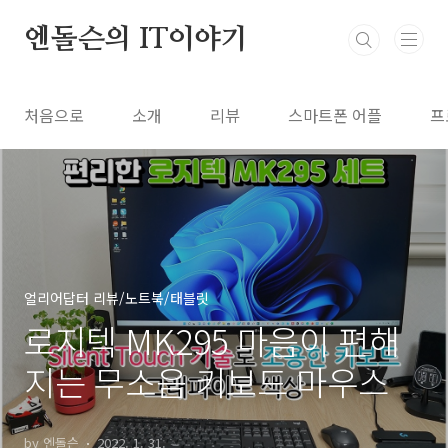
본문 바로가기
엔돌슨의 IT이야기
처음으로
소개
리뷰
스마트폰 어플
프
얼리어답터 리뷰/노트북/태블릿
로지텍 MK295 마음이 편해
지는 무소음 키보드 마우스
by 엔돌슨
2022. 1. 31.