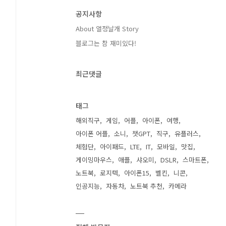
공지사항
About 열정날개 Story
블로그는 참 재미있다!
최근댓글
태그
해외직구
게임
어플
아이폰
여행
아이폰 어플
소니
챗GPT
직구
유플러스
체험단
아이패드
LTE
IT
모바일
맛집
게이밍마우스
애플
샤오미
DSLR
스마트폰
노트북
로지텍
아이폰15
벨킨
니콘
인공지능
자동차
노트북 추천
카메라