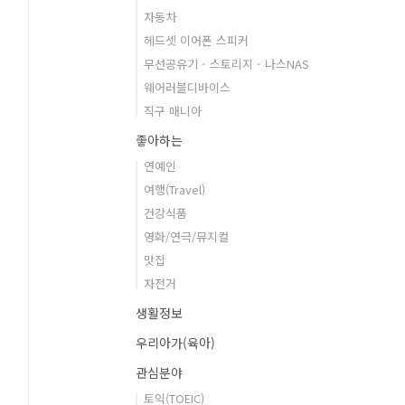
자동차
헤드셋 이어폰 스피커
무선공유기 - 스토리지 - 나스NAS
웨어러블디바이스
직구 매니아
좋아하는
연예인
여행(Travel)
건강식품
영화/연극/뮤지컬
맛집
자전거
생활정보
우리아가(육아)
관심분야
토익(TOEIC)