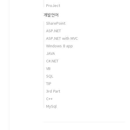
ProJect
개발언어
SharePoint
ASP.NET
ASP.NET with MVC
Windows 8 app
JAVA
C#.NET
VB
SQL
TIP
3rd Part
C++
MySql