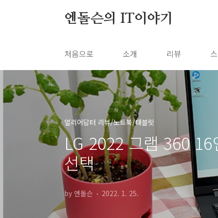
본문 바로가기
엔돌슨의 IT이야기
처음으로
소개
리뷰
스
얼리어답터 리뷰/노트북/태블릿
LG 2022 그램 360
선택
by 엔돌슨
2022. 1. 25.