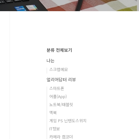
분류 전체보기
나는
스크랩메모
얼리어답터 리뷰
스마트폰
어플(App)
노트북/태블릿
맥북
게임 PS 닌텐도스위치
IT정보
카메라 캠코더