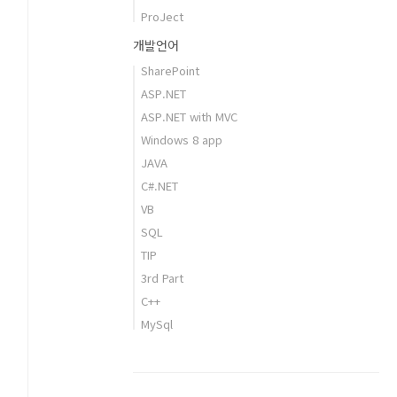
ProJect
개발언어
SharePoint
ASP.NET
ASP.NET with MVC
Windows 8 app
JAVA
C#.NET
VB
SQL
TIP
3rd Part
C++
MySql