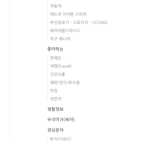
자동차
헤드셋 이어폰 스피커
무선공유기 - 스토리지 - 나스NAS
웨어러블디바이스
직구 매니아
좋아하는
연예인
여행(Travel)
건강식품
영화/연극/뮤지컬
맛집
자전거
생활정보
우리아가(육아)
관심분야
토익(TOEIC)