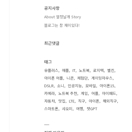
공지사항
About 열정날개 Story
블로그는 참 재미있다!
최근댓글
태그
유플러스
애플
IT
노트북
로지텍
벨킨
아이폰 어플
니콘
체험단
게이밍마우스
DSLR
소니
인공지능
모바일
아이폰15
카메라
노트북 추천
게임
어플
아이패드
자동차
맛집
LTE
직구
아이폰
해외직구
스마트폰
샤오미
여행
챗GPT