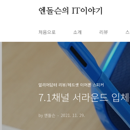
본문 바로가기
엔돌슨의 IT이야기
처음으로
소개
리뷰
스
얼리어답터 리뷰/헤드셋 이어폰 스피커
7.1채널 서라운드 입체
by 엔돌슨
2021. 11. 29.