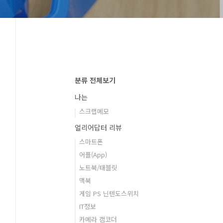
분류 전체보기
나는
스크랩메모
얼리어답터 리뷰
스마트폰
어플(App)
노트북/태블릿
맥북
게임 PS 닌텐도스위치
IT정보
카메라 캠코더