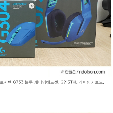
지텍 G733 블루 게이밍헤드셋, G913TKL 게이밍키보드,