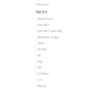
ProJect
개발언어
SharePoint
ASP.NET
ASP.NET with MVC
Windows 8 app
JAVA
C#.NET
VB
SQL
TIP
3rd Part
C++
MySql