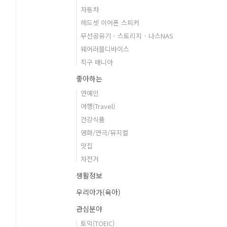
자동차
헤드셋 이어폰 스피커
무선공유기 - 스토리지 - 나스NAS
웨어러블디바이스
직구 매니아
좋아하는
연예인
여행(Travel)
건강식품
영화/연극/뮤지컬
맛집
자전거
생활정보
우리아가(육아)
관심분야
토익(TOEIC)