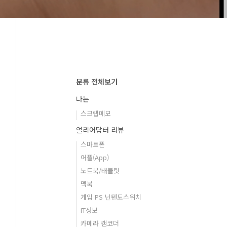
분류 전체보기
나는
스크랩메모
얼리어답터 리뷰
스마트폰
어플(App)
노트북/태블릿
맥북
게임 PS 닌텐도스위치
IT정보
카메라 캠코더