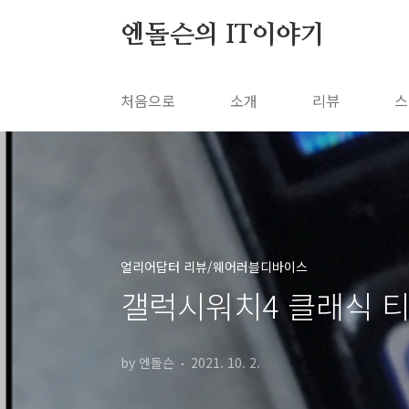
본문 바로가기
엔돌슨의 IT이야기
처음으로
소개
리뷰
스
얼리어답터 리뷰/웨어러블디바이스
갤럭시워치4 클래식 
by 엔돌슨
2021. 10. 2.