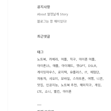
공지사항
About 열정날개 Story
블로그는 참 재미있다!
최근댓글
태그
노트북
카메라
어플
직구
아이폰 어플
아이폰15
애플
아이패드
챗GPT
DSLR
게이밍마우스
로지텍
유플러스
IT
체험단
자동차
샤오미
모바일
스마트폰
여행
니콘
맛집
인공지능
노트북 추천
해외직구
게임
LTE
소니
벨킨
아이폰