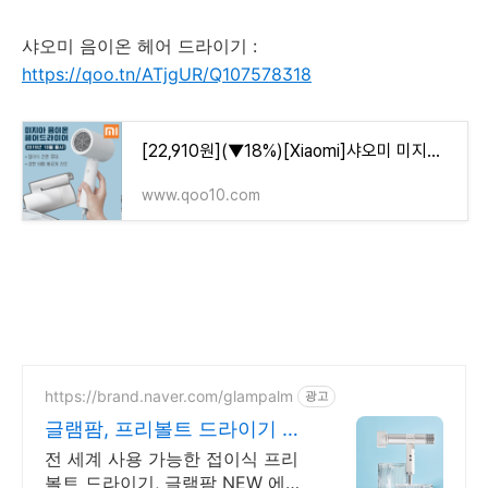
샤오미 음이온 헤어 드라이기 :
https://qoo.tn/ATjgUR/Q107578318
[22,910원](▼18%)[Xiaomi]샤오미 미지아 휴대용 음이온 헤어 드라이기
www.qoo10.com
https://brand.naver.com/glampalm
광고
글램팜, 프리볼트 드라이기 글
램팜이 바꾼 바람의 혁신
전 세계 사용 가능한 접이식 프리
볼트 드라이기, 글램팜 NEW 에어