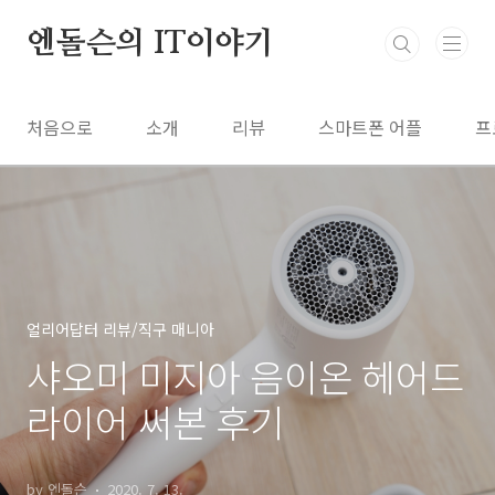
본문 바로가기
엔돌슨의 IT이야기
처음으로
소개
리뷰
스마트폰 어플
프
얼리어답터 리뷰/직구 매니아
샤오미 미지아 음이온 헤어드
라이어 써본 후기
by 엔돌슨
2020. 7. 13.