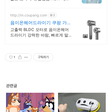
트립! 플라즈마 바람으로 정전기
억제! 언제 어디서나 완벽 스타일
링
http://m.coupang.com
광고
음이온헤어드라이기 쿠팡 가볍
고 저소음 휴대용
고출력 BLDC 모터로 음이온헤어
드라이기 강력한 바람, 빠르게 말
려보세요!
1
구독하기
관련글