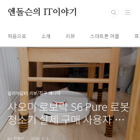
본문 바로가기
엔돌슨의 IT이야기
처음으로
소개
리뷰
스마트폰 어플
프
얼리어답터 리뷰/직구 매니아
샤오미 로보락 S6 Pure 로봇
청소기 실제 구매 사용자 후
기
by 엔돌슨
2020. 7. 1.