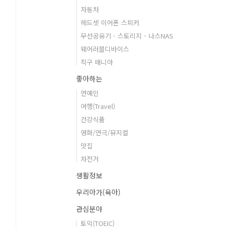
자동차
헤드셋 이어폰 스피커
무선공유기 - 스토리지 - 나스NAS
웨어러블디바이스
직구 매니아
좋아하는
연예인
여행(Travel)
건강식품
영화/연극/뮤지컬
맛집
자전거
생활정보
우리아가(육아)
관심분야
토익(TOEIC)