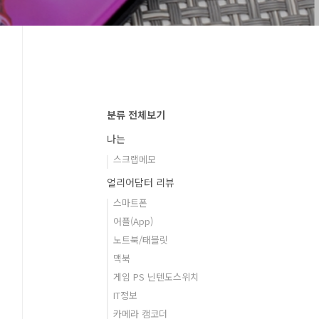
분류 전체보기
나는
스크랩메모
얼리어답터 리뷰
스마트폰
어플(App)
노트북/태블릿
맥북
게임 PS 닌텐도스위치
IT정보
카메라 캠코더