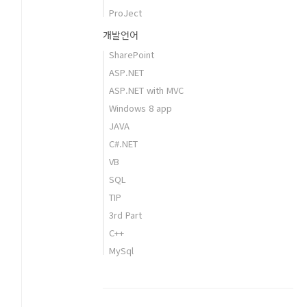
ProJect
개발언어
SharePoint
ASP.NET
ASP.NET with MVC
Windows 8 app
JAVA
C#.NET
VB
SQL
TIP
3rd Part
C++
MySql