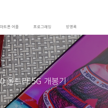
마트폰 어플
프로그래밍
방명록
0 울트라 5G 개봉기