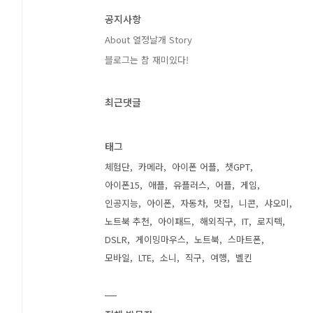
공지사항
About 열정날개 Story
블로그는 참 재미있다!
최근댓글
태그
체험단
카메라
아이폰 어플
챗GPT
아이폰15
애플
유플러스
어플
게임
인공지능
아이폰
자동차
맛집
니콘
샤오미
노트북 추천
아이패드
해외직구
IT
로지텍
DSLR
게이밍마우스
노트북
스마트폰
모바일
LTE
소니
직구
여행
벨킨