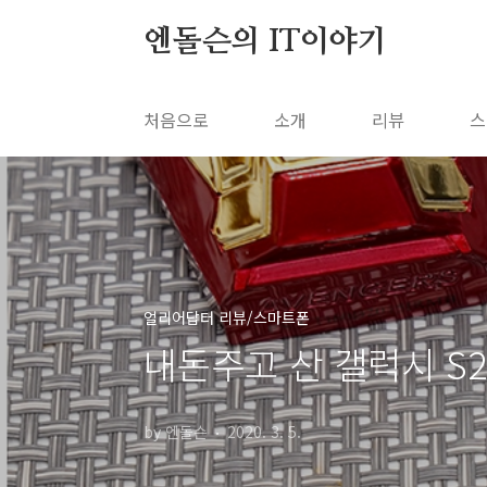
본문 바로가기
엔돌슨의 IT이야기
처음으로
소개
리뷰
스
얼리어답터 리뷰/스마트폰
내돈주고 산 갤럭시 S2
by 엔돌슨
2020. 3. 5.