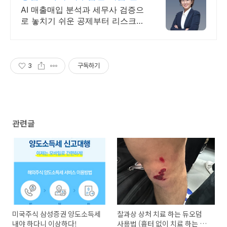
시간 카톡 상담 지원
AI 매출매입 분석과 세무사 검증으
로 놓치기 쉬운 공제부터 리스크
관리까지! 전국 30여 개 지점, 200
여 명의 세무 인력 대기
3
구독하기
관련글
미국주식 삼성증권 양도소득세
찰과상 상처 치료 하는 듀오덤
내야 하다니 이상하다!
사용법 (흉터 없이 치료 하는 메