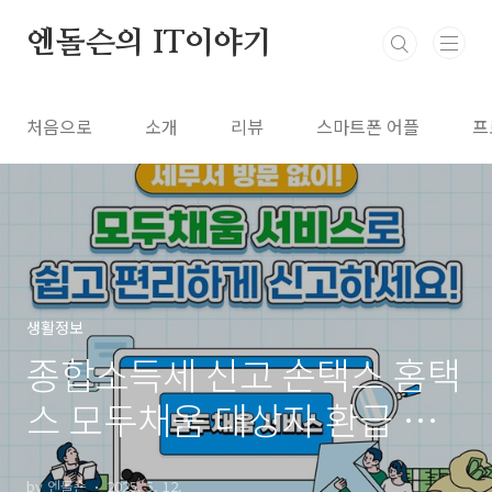
본문 바로가기
엔돌슨의 IT이야기
처음으로
소개
리뷰
스마트폰 어플
프
생활정보
종합소득세 신고 손택스 홈택
스 모두채움 대상자 환급 신
고하기
by 엔돌슨
2025. 5. 12.