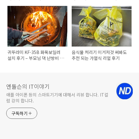
디폼)
귀뚜라미 KF-35B 화목보일러
음식물 처리기 이거저것 써봐도
설치 후기 – 부모님 댁 난방비 절
추천 되는 가열식 리얼 후기
감
엔돌슨의 IT이야기
애플 아이폰 등의 스마트기기에 대해서 리뷰 합니다. IT컬
럼 강의 합니다.
구독하기