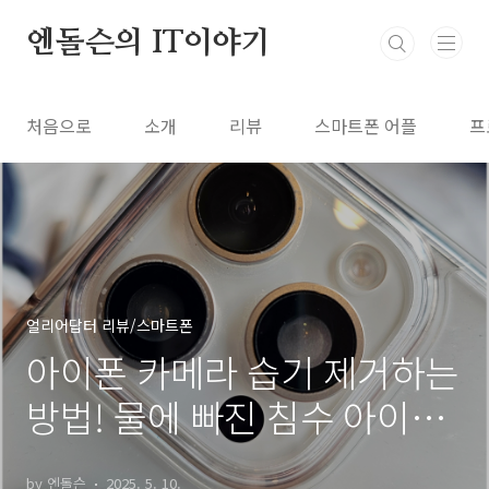
본문 바로가기
엔돌슨의 IT이야기
처음으로
소개
리뷰
스마트폰 어플
프
얼리어답터 리뷰/스마트폰
아이폰 카메라 습기 제거하는
방법! 물에 빠진 침수 아이폰
실리카겔 방습제 수리 비용
by 엔돌슨
2025. 5. 10.