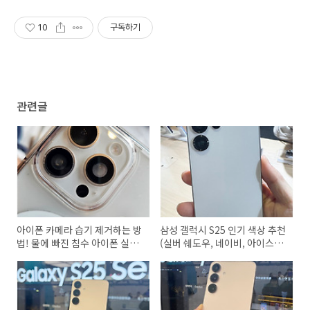
10
구독하기
관련글
아이폰 카메라 습기 제거하는 방
삼성 갤럭시 S25 인기 색상 추천
법! 물에 빠진 침수 아이폰 실리
(실버 쉐도우, 네이비, 아이스블
카겔 방습제 수리 비용은?
루, 민트)