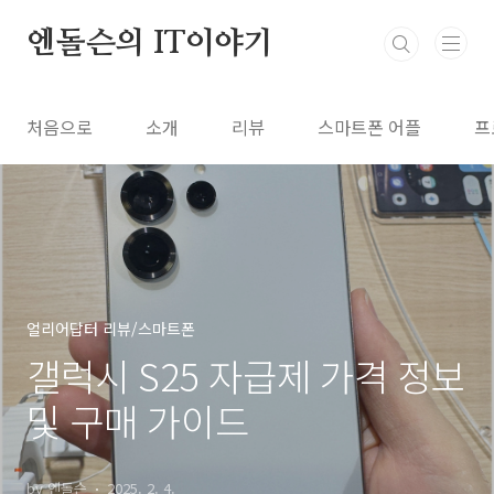
본문 바로가기
엔돌슨의 IT이야기
처음으로
소개
리뷰
스마트폰 어플
프
얼리어답터 리뷰/스마트폰
갤럭시 S25 자급제 가격 정보
및 구매 가이드
by 엔돌슨
2025. 2. 4.