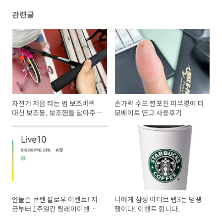
관련글
자전거 처음 타는 법 보조바퀴
손가락 수포 한포진 피부병에 더
대신 보조봉, 보조핸들 달아주세
모베이트 연고 사용후기
요.
엔돌슨 큐텐 팔로우 이벤트! 지
나에게 삼성 아티브 탭3는 땡땡
금부터 1주일간 릴레이이벤트
땡이다! 이벤트 합니다.
시작!