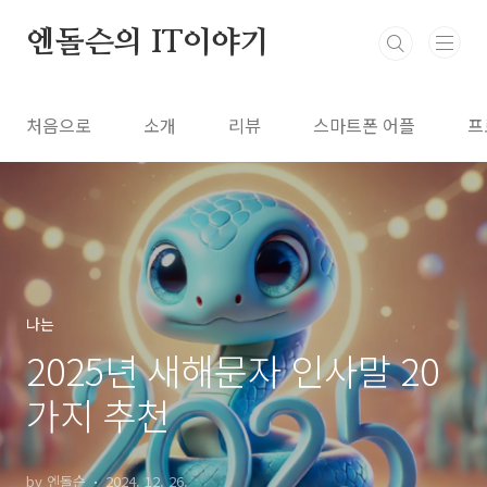
본문 바로가기
엔돌슨의 IT이야기
처음으로
소개
리뷰
스마트폰 어플
프
나는
2025년 새해문자 인사말 20
가지 추천
by 엔돌슨
2024. 12. 26.