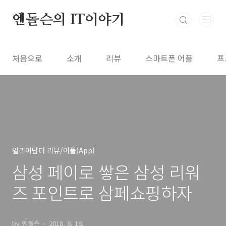
본문 바로가기
엔돌슨의 IT이야기
처음으로
소개
리뷰
스마트폰 어플
프
얼리어답터 리뷰/어플(App)
삼성 페이로 쌓은 삼성 리워
즈 포인트로 삼페쇼핑하자
by 엔돌슨
2018. 8. 18.