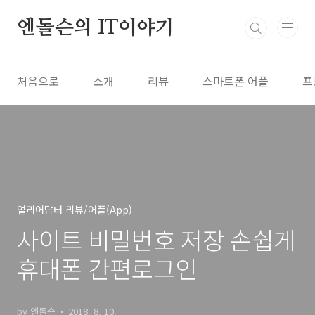
본문 바로가기
엔돌슨의 IT이야기
처음으로
소개
리뷰
스마트폰 어플
프
얼리어답터 리뷰/어플(App)
사이트 비밀번호 저장 손쉽게
휴대폰 간편로그인
by 엔돌슨
2018. 8. 10.