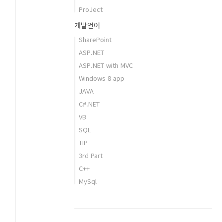
ProJect
개발언어
SharePoint
ASP.NET
ASP.NET with MVC
Windows 8 app
JAVA
C#.NET
VB
SQL
TIP
3rd Part
C++
MySql