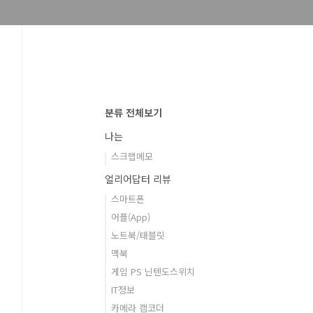
분류 전체보기
나는
스크랩메모
얼리어답터 리뷰
스마트폰
어플(App)
노트북/태블릿
맥북
게임 PS 닌텐도스위치
IT정보
카메라 캠코더