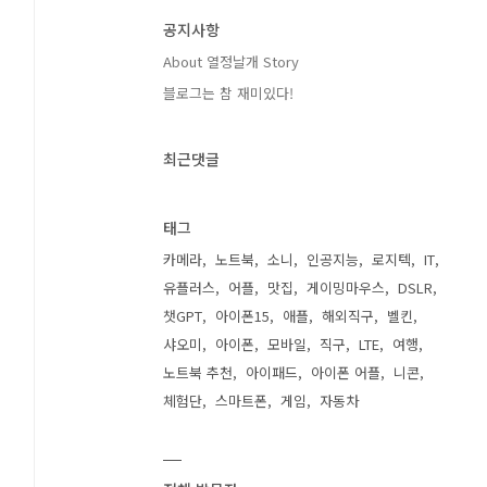
공지사항
About 열정날개 Story
블로그는 참 재미있다!
최근댓글
태그
카메라
노트북
소니
인공지능
로지텍
IT
유플러스
어플
맛집
게이밍마우스
DSLR
챗GPT
아이폰15
애플
해외직구
벨킨
샤오미
아이폰
모바일
직구
LTE
여행
노트북 추천
아이패드
아이폰 어플
니콘
체험단
스마트폰
게임
자동차