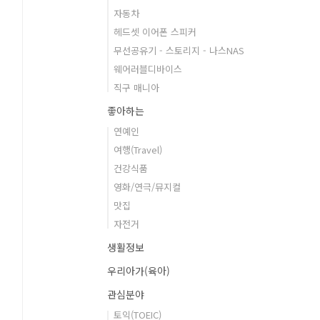
자동차
헤드셋 이어폰 스피커
무선공유기 - 스토리지 - 나스NAS
웨어러블디바이스
직구 매니아
좋아하는
연예인
여행(Travel)
건강식품
영화/연극/뮤지컬
맛집
자전거
생활정보
우리아가(육아)
관심분야
토익(TOEIC)