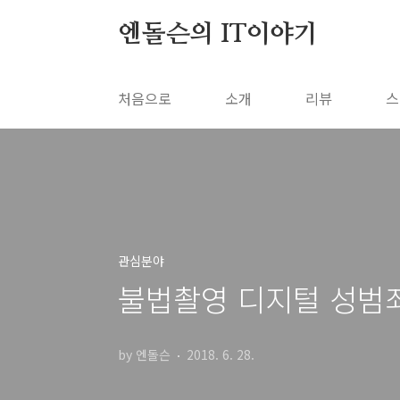
본문 바로가기
엔돌슨의 IT이야기
처음으로
소개
리뷰
스
관심분야
불법촬영 디지털 성범
by 엔돌슨
2018. 6. 28.