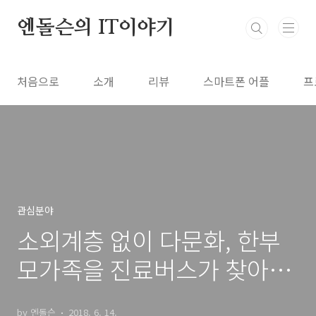
본문 바로가기
엔돌슨의 IT이야기
처음으로
소개
리뷰
스마트폰 어플
프
관심분야
소외계층 없이 다문화, 한부
모가족을 진료버스가 찾아갑
니다
by 엔돌슨
2018. 6. 14.