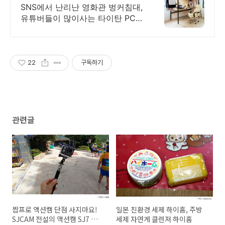
SNS에서 난리난 영화관 벙커침대,
유튜버들이 많이사는 타이탄 PC의
자
22
구독하기
관련글
짭프로 액션캠 단점 사지마요!
일본 친환경 세제 하이홈, 주방
SJCAM 전설의 액션캠 SJ7 사
세제 자연계 클렌져 하이홈