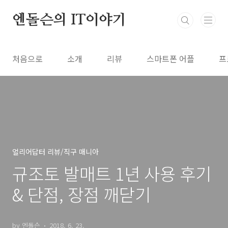
본문 바로가기
엔돌슨의 IT이야기
처음으로
소개
리뷰
스마트폰 어플
프
얼리어답터 리뷰/직구 매니아
규조토 발매트 1년 사용 후기
& 단점, 장점 깨닫기
by 엔돌슨
2018. 6. 23.