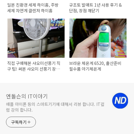
일본 친환경 세제 하이홈, 주방
규조토 발매트 1년 사용 후기 &
세제 자연계 클렌져 하이홈
단점, 장점 깨닫기
직접 구매해본 샤오미선풍기 직
브라운 체온계 6520, 출산준비
구 팁! 써본 샤오미 선풍기 장점
필수품 아기체온계
단점은?
엔돌슨의 IT이야기
애플 아이폰 등의 스마트기기에 대해서 리뷰 합니다. IT컬
럼 강의 합니다.
구독하기