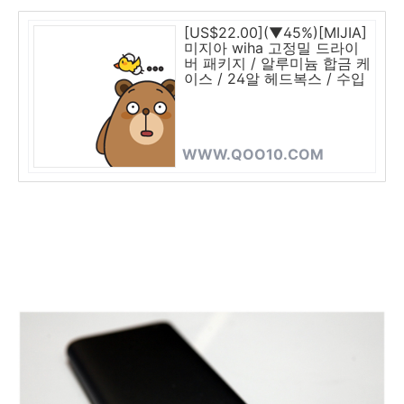
[US$22.00](▼45%)[MIJIA]
미지아 wiha 고정밀 드라이
버 패키지 / 알루미늄 합금 케
이스 / 24알 헤드복스 / 수입
S2 강소재 / 고품질 공구용강
/ 60 HRC* 헤드 강도 / 특수
녹 방지 도금처리
WWW.QOO10.COM