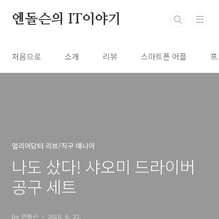
본문 바로가기
엔돌슨의 IT이야기
처음으로
소개
리뷰
스마트폰 어플
프
얼리어답터 리뷰/직구 매니아
나도 샀다! 샤오미 드라이버
공구 세트
by 엔돌슨
2018. 6. 22.