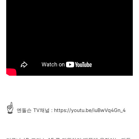
☝
엔돌슨 TV채널 : https://youtu.be/iuBwVq4Gn_4