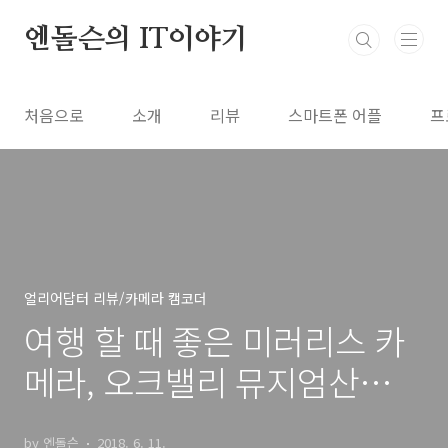
본문 바로가기
엔돌슨의 IT이야기
처음으로
소개
리뷰
스마트폰 어플
프
얼리어답터 리뷰/카메라 캠코더
여행 할 때 좋은 미러리스 카
메라, 오크밸리 뮤지엄산
with 소니 A6500 동영상
by 엔돌슨
2018. 6. 11.