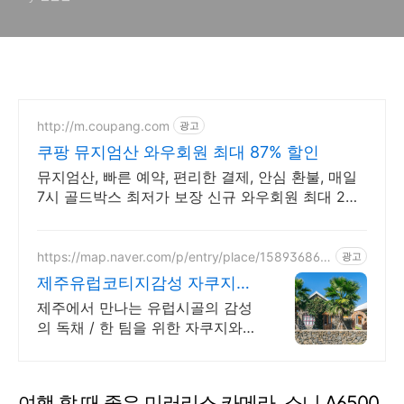
http://m.coupang.com
광고
쿠팡 뮤지엄산 와우회원 최대 87% 할인
뮤지엄산, 빠른 예약, 편리한 결제, 안심 환불, 매일
7시 골드박스 최저가 보장 신규 와우회원 최대 2만
3천원 쿠폰팩+5% 추가적립 혜택! 여행도 이제 쿠팡
에서!
https://map.naver.com/p/entry/place/158936865
광고
6
제주유럽코티지감성 자쿠지독
채 프라이빗 제주여행, 유럽감
제주에서 만나는 유럽시골의 감성
성
의 독채 / 한 팀을 위한 자쿠지와
전용온실바베큐 모두 다른 다양한
유럽 감성의 제주독채에서 즐기는
프라이빗 자쿠지와 전용온실바베
여행 할 때 좋은 미러리스 카메라, 소니 A6500