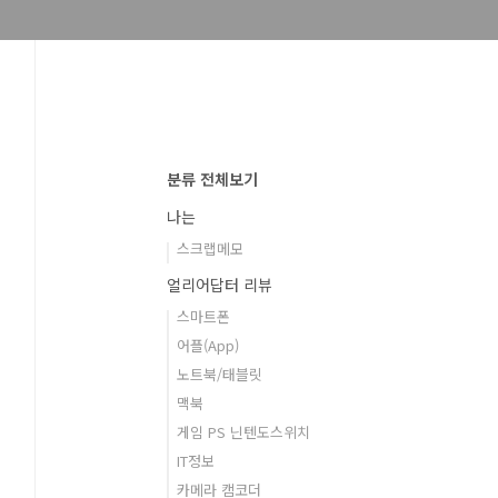
분류 전체보기
나는
스크랩메모
얼리어답터 리뷰
스마트폰
어플(App)
노트북/태블릿
맥북
게임 PS 닌텐도스위치
IT정보
카메라 캠코더