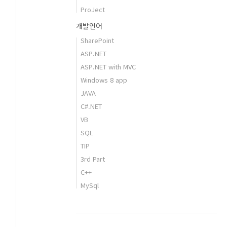
ProJect
개발언어
SharePoint
ASP.NET
ASP.NET with MVC
Windows 8 app
JAVA
C#.NET
VB
SQL
TIP
3rd Part
C++
MySql