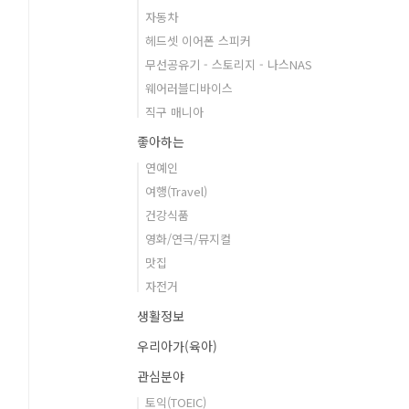
자동차
헤드셋 이어폰 스피커
무선공유기 - 스토리지 - 나스NAS
웨어러블디바이스
직구 매니아
좋아하는
연예인
여행(Travel)
건강식품
영화/연극/뮤지컬
맛집
자전거
생활정보
우리아가(육아)
관심분야
토익(TOEIC)