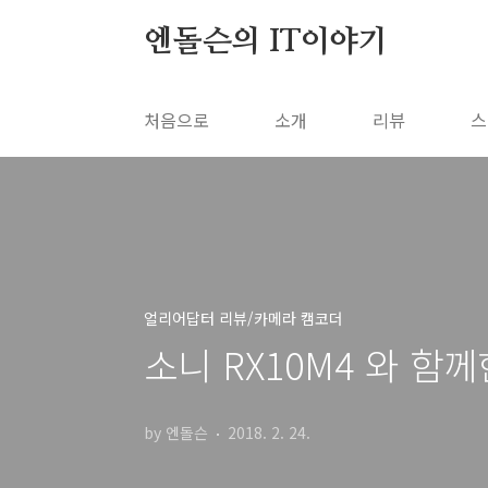
본문 바로가기
엔돌슨의 IT이야기
처음으로
소개
리뷰
스
얼리어답터 리뷰/카메라 캠코더
소니 RX10M4 와 함
by 엔돌슨
2018. 2. 24.