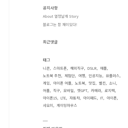
공지사항
About 열정날개 Story
블로그는 참 재미있다!
최근댓글
태그
니콘
스마트폰
해외직구
DSLR
애플
노트북 추천
체험단
여행
인공지능
유플러스
게임
아이폰 어플
노트북
맛집
벨킨
소니
어플
직구
모바일
챗GPT
카메라
로지텍
아이폰15
LTE
자동차
아이패드
IT
아이폰
샤오미
게이밍마우스