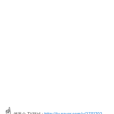
☝
엔돌슨 TV채널 :
http://tv.naver.com/v/2731702