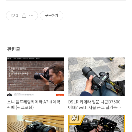
2
구독하기
관련글
소니 풀프레임카메라 A7iii 예약
DSLR 카메라 입문 니콘D7500
판매 (링크포함)
어때? with 서울 근교 딸기농장
체험