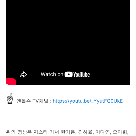
☝
엔돌슨 TV채널 :
https://youtu.be/_YyutFQ0UkE
위의 영상은 지스타 가서 한가은, 김하율, 이다연, 오아희,