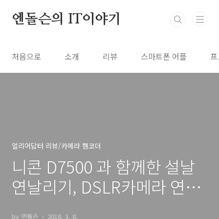
본문 바로가기
엔돌슨의 IT이야기
처음으로
소개
리뷰
스마트폰 어플
프
얼리어답터 리뷰/카메라 캠코더
니콘 D7500 과 함께한 설날
연날리기, DSLR카메라 연사
능력 추천
by 엔돌슨
2018. 3. 8.