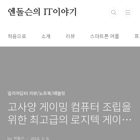
본문 바로가기
엔돌슨의 IT이야기
처음으로
소개
리뷰
스마트폰 어플
프
얼리어답터 리뷰/노트북/태블릿
고사양 게이밍 컴퓨터 조립을
위한 최고급의 로지텍 게이밍
마우스 G903 즐겨보자!
by 엔돌슨
2018. 3. 6.