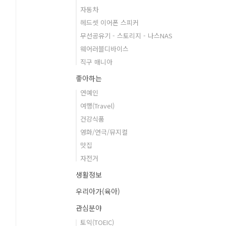
자동차
헤드셋 이어폰 스피커
무선공유기 - 스토리지 - 나스NAS
웨어러블디바이스
직구 매니아
좋아하는
연예인
여행(Travel)
건강식품
영화/연극/뮤지컬
맛집
자전거
생활정보
우리아가(육아)
관심분야
토익(TOEIC)