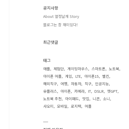
공지사항
About 열정날개 Story
블로그는 참 재미있다!
최근댓글
태그
애플
체험단
게이밍마우스
스마트폰
노트북
아이폰 어플
게임
LTE
아이폰15
벨킨
해외직구
여행
자동차
직구
인공지능
유플러스
아이폰
카메라
IT
DSLR
챗GPT
노트북 추천
아이패드
맛집
니콘
소니
샤오미
모바일
로지텍
어플