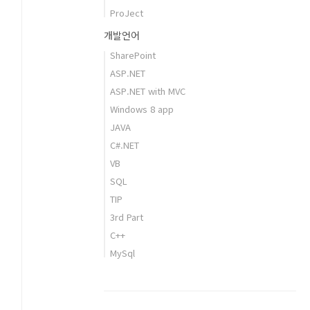
ProJect
개발언어
SharePoint
ASP.NET
ASP.NET with MVC
Windows 8 app
JAVA
C#.NET
VB
SQL
TIP
3rd Part
C++
MySql