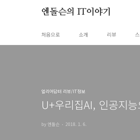
본문 바로가기
엔돌슨의 IT이야기
처음으로
소개
리뷰
스
얼리어답터 리뷰/IT정보
U+우리집AI, 인공지
by 엔돌슨
2018. 1. 6.