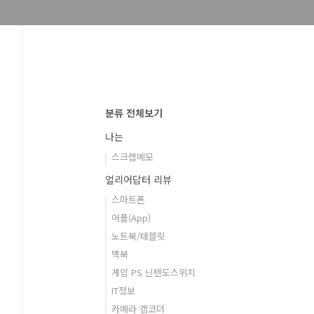
분류 전체보기
나는
스크랩메모
얼리어답터 리뷰
스마트폰
어플(App)
노트북/태블릿
맥북
게임 PS 닌텐도스위치
IT정보
카메라 캠코더