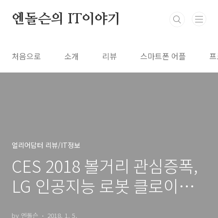
본문 바로가기
엔돌슨의 IT이야기
처음으로
소개
리뷰
스마트폰 어플
프
얼리어답터 리뷰/IT정보
CES 2018 볼거리 관심증폭,
LG 인공지능 로봇 클로이
(CLOi) 출격 소식
by 엔돌슨
2018. 1. 5.