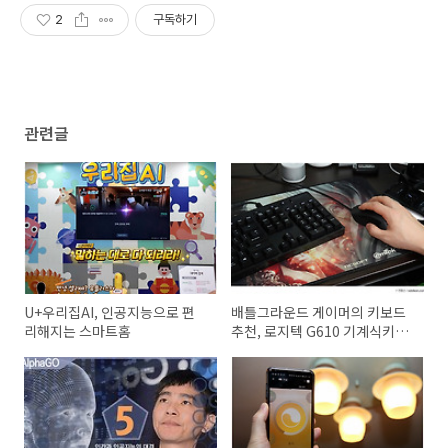
2
구독하기
관련글
U+우리집AI, 인공지능으로 편
배틀그라운드 게이머의 키보드
리해지는 스마트홈
추천, 로지텍 G610 기계식키보
드와 G403