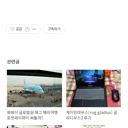
공감
구독하기
관련글
화웨이 글로벌원 에그 해외여행
게이밍마우스(rog gladius) 글
포켓와이파이 써볼까?
라디우스2 후기