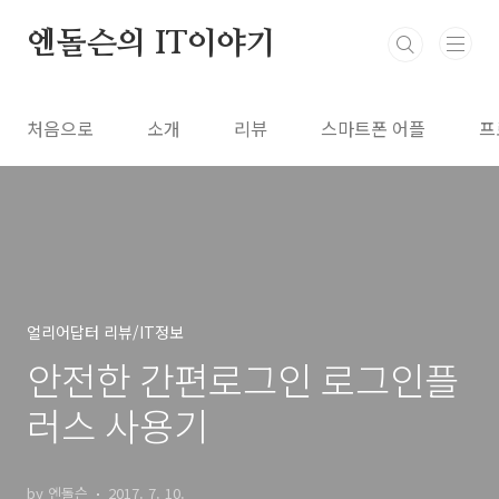
본문 바로가기
엔돌슨의 IT이야기
처음으로
소개
리뷰
스마트폰 어플
프
얼리어답터 리뷰/IT정보
안전한 간편로그인 로그인플
러스 사용기
by 엔돌슨
2017. 7. 10.