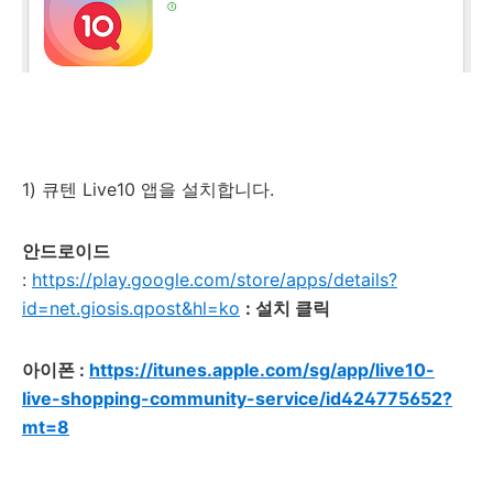
1) 큐텐 Live10 앱을 설치합니다.
안드로이드
:
https://play.google.com/store/apps/details?
id=net.giosis.qpost&hl=ko
: 설치 클릭
아이폰 :
https://itunes.apple.com/sg/app/live10-
live-shopping-community-service/id424775652?
mt=8