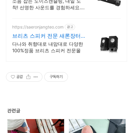
소음 잡는 노이즈캔슬링, 내일 도
착! 선명한 사운드를 경험하세요.
레트로 감성 가득, 인테리어 완성!
넉넉한 10시간 스피커.
https://saeronjangteo.com
광고
브리츠 스피커 전문 새론장터
첫구매혜택~ 역시 빠른배송!
다나와 취향대로 내맘대로 다양한
100%정품 브리츠 스피커 전문몰
공감
구독하기
관련글