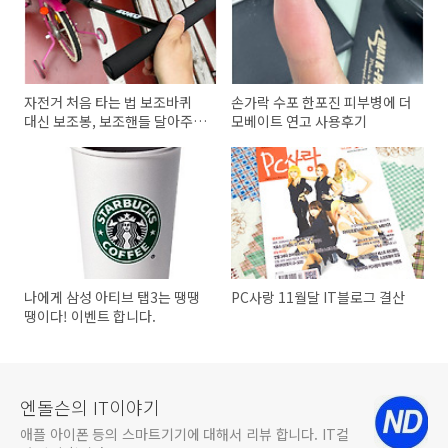
자전거 처음 타는 법 보조바퀴
손가락 수포 한포진 피부병에 더
대신 보조봉, 보조핸들 달아주세
모베이트 연고 사용후기
요.
나에게 삼성 아티브 탭3는 땡땡
PC사랑 11월달 IT블로그 결산
땡이다! 이벤트 합니다.
엔돌슨의 IT이야기
애플 아이폰 등의 스마트기기에 대해서 리뷰 합니다. IT컬