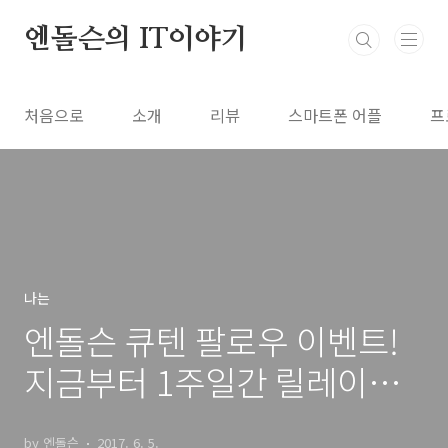
본문 바로가기
엔돌슨의 IT이야기
처음으로
소개
리뷰
스마트폰 어플
프
나는
엔돌슨 큐텐 팔로우 이벤트!
지금부터 1주일간 릴레이이
벤트 시작!
by 엔돌슨
2017. 6. 5.