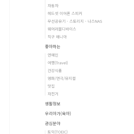
자동차
헤드셋 이어폰 스피커
무선공유기 - 스토리지 - 나스NAS
웨어러블디바이스
직구 매니아
좋아하는
연예인
여행(Travel)
건강식품
영화/연극/뮤지컬
맛집
자전거
생활정보
우리아가(육아)
관심분야
토익(TOEIC)