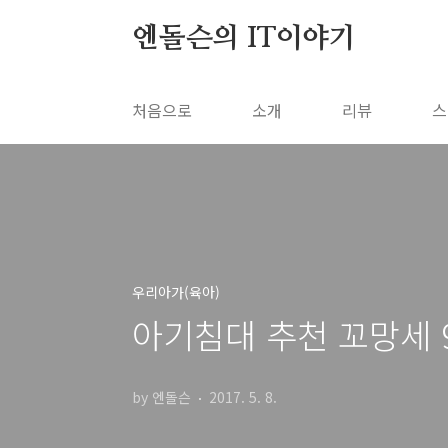
본문 바로가기
엔돌슨의 IT이야기
처음으로
소개
리뷰
스
우리아가(육아)
아기침대 추천 꼬망세 
by 엔돌슨
2017. 5. 8.