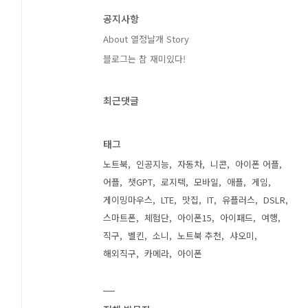
공지사항
About 열정날개 Story
블로그는 참 재미있다!
최근댓글
태그
노트북
인공지능
자동차
니콘
아이폰 어플
어플
챗GPT
로지텍
모바일
애플
게임
게이밍마우스
LTE
맛집
IT
유플러스
DSLR
스마트폰
체험단
아이폰15
아이패드
여행
직구
벨킨
소니
노트북 추천
샤오미
해외직구
카메라
아이폰