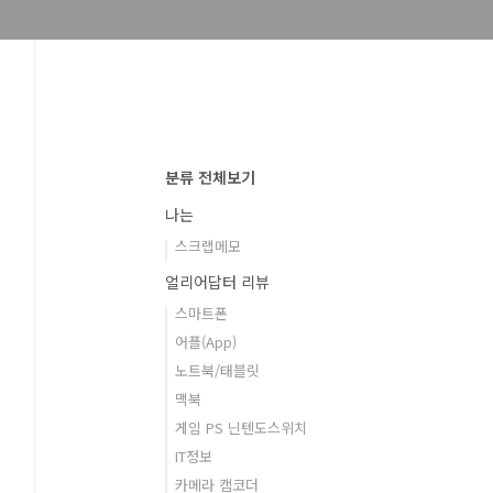
분류 전체보기
나는
스크랩메모
얼리어답터 리뷰
스마트폰
어플(App)
노트북/태블릿
맥북
게임 PS 닌텐도스위치
IT정보
카메라 캠코더