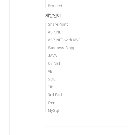
ProJect
개발언어
SharePoint
ASP.NET
ASP.NET with MVC
Windows 8 app
JAVA
C#.NET
VB
SQL
TIP
3rd Part
C++
MySql