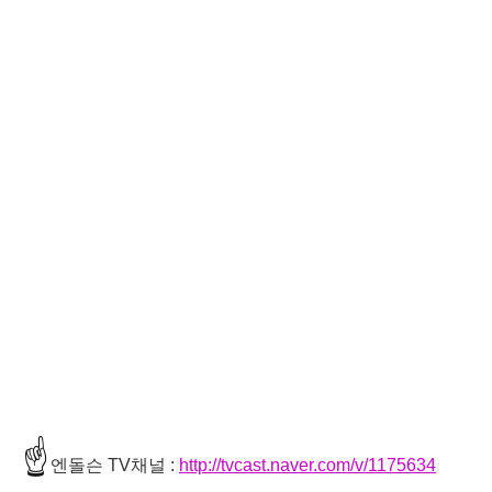
☝
엔돌슨 TV채널 :
http://tvcast.naver.com/v/1175634