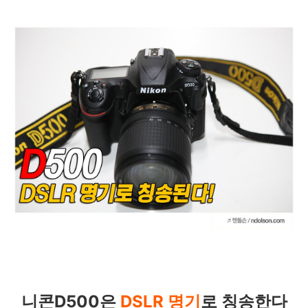
니콘D500은
DSLR 명기
로 칭송한다