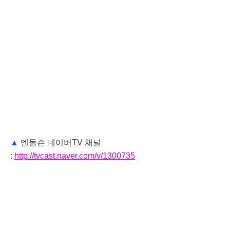
▲
엔돌슨 네이버TV 채널
:
http://tvcast.naver.com/v/1300735