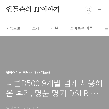
본문 바로가기
엔돌슨의 IT이야기
처음으로
소개
리뷰
스마트폰 어플
프
얼리어답터 리뷰/카메라 캠코더
니콘D500 9개월 넘게 사용해
온 후기, 명품 명기 DSLR 추
천
by 엔돌슨
2017. 3. 28.