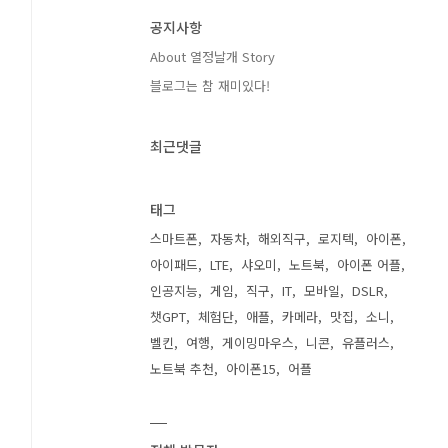
공지사항
About 열정날개 Story
블로그는 참 재미있다!
최근댓글
태그
스마트폰
자동차
해외직구
로지텍
아이폰
아이패드
LTE
샤오미
노트북
아이폰 어플
인공지능
게임
직구
IT
모바일
DSLR
챗GPT
체험단
애플
카메라
맛집
소니
벨킨
여행
게이밍마우스
니콘
유플러스
노트북 추천
아이폰15
어플