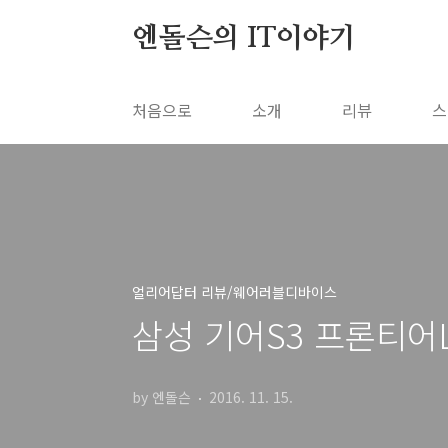
본문 바로가기
엔돌슨의 IT이야기
처음으로
소개
리뷰
스
얼리어답터 리뷰/웨어러블디바이스
삼성 기어S3 프론티어L
by 엔돌슨
2016. 11. 15.