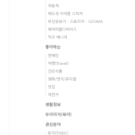
자동차
헤드셋 이어폰 스피커
무선공유기 - 스토리지 - 나스NAS
웨어러블디바이스
직구 매니아
좋아하는
연예인
여행(Travel)
건강식품
영화/연극/뮤지컬
맛집
자전거
생활정보
우리아가(육아)
관심분야
토익(TOEIC)