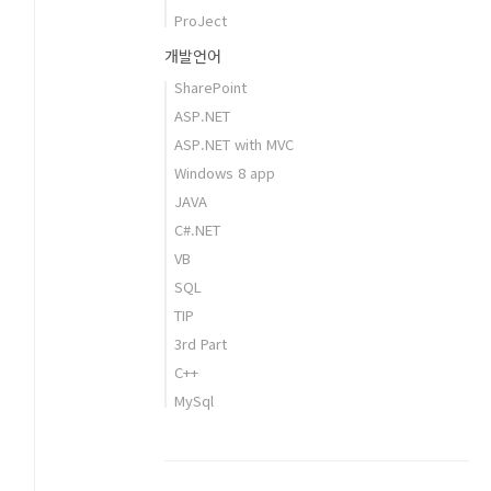
ProJect
개발언어
SharePoint
ASP.NET
ASP.NET with MVC
Windows 8 app
JAVA
C#.NET
VB
SQL
TIP
3rd Part
C++
MySql