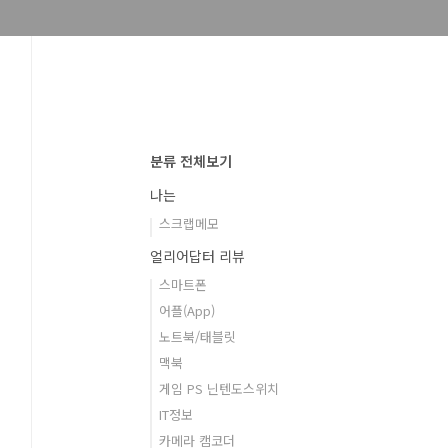
분류 전체보기
나는
스크랩메모
얼리어답터 리뷰
스마트폰
어플(App)
노트북/태블릿
맥북
게임 PS 닌텐도스위치
IT정보
카메라 캠코더