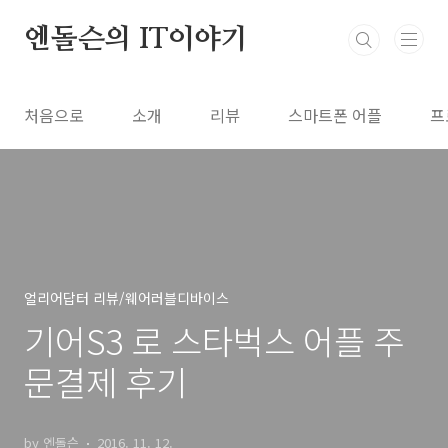
본문 바로가기
엔돌슨의 IT이야기
처음으로
소개
리뷰
스마트폰 어플
프
얼리어답터 리뷰/웨어러블디바이스
기어S3 로 스타벅스 어플 주
문결제 후기
by 엔돌슨
2016. 11. 12.