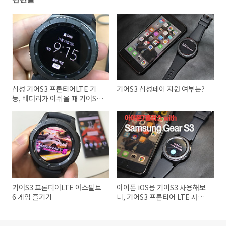
삼성 기어S3 프론티어LTE 기
기어S3 삼성페이 지원 여부는?
능, 배터리가 아쉬울 때 기어S3
저전력모드
기어S3 프론티어LTE 아스팔트
아이폰 iOS용 기어S3 사용해보
6 게임 즐기기
니, 기어S3 프론티어 LTE 사용
후기