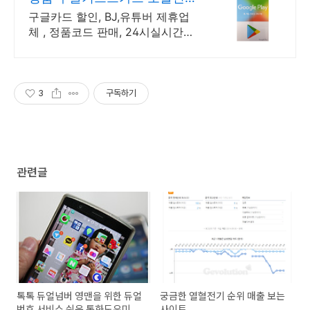
구글기프트 정품코드 판매처
구글카드 할인, BJ,유튜버 제휴업
체 , 정품코드 판매, 24시실시간빠
른발송 오직 조블핀에서만 구글플
레이기프트카드 공식 정품코드를
할인된 가격에 구입가능!
3
구독하기
관련글
톡톡 듀얼넘버 영맨을 위한 듀얼
궁금한 열혈전기 순위 매출 보는
번호 서비스 쉬운 통화도우미
사이트