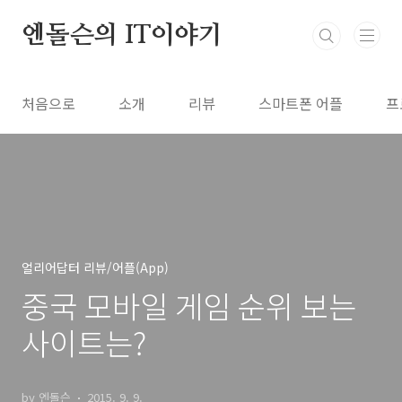
본문 바로가기
엔돌슨의 IT이야기
처음으로
소개
리뷰
스마트폰 어플
프
얼리어답터 리뷰/어플(App)
중국 모바일 게임 순위 보는
사이트는?
by 엔돌슨
2015. 9. 9.